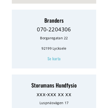
Branders
070-2204306
Borgaregatan 22
92199 Lycksele
Se karta
Storumans Hundfysio
xxx-xxx xx xx
Luspnäsvägen 17