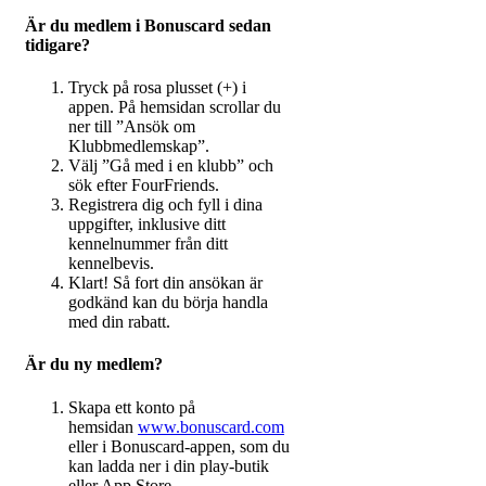
Är du medlem i Bonuscard sedan
tidigare?
Tryck på rosa plusset (+) i
appen. På hemsidan scrollar du
ner till ”Ansök om
Klubbmedlemskap”.
Välj ”Gå med i en klubb” och
sök efter FourFriends.
Registrera dig och fyll i dina
uppgifter, inklusive ditt
kennelnummer från ditt
kennelbevis.
Klart! Så fort din ansökan är
godkänd kan du börja handla
med din rabatt.
Är du ny medlem?
Skapa ett konto på
hemsidan
www.bonuscard.com
eller i Bonuscard-appen, som du
kan ladda ner i din play-butik
eller App Store.