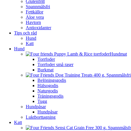
Glutenfritt
Spannmålsfri
Fettkällor
Aloe vera
Havtorn
Antioxidanter
Tips och råd
Hund
Katt
Hund
Hundmat
Torrfoder
Torrfoder små raser
Burkmat
Belöningsgodis
Hälsogodis
Naturgodis
Träningsgodis
Tugg
Hundpåsar
Hundpåsar
Luktborttagning
Katt