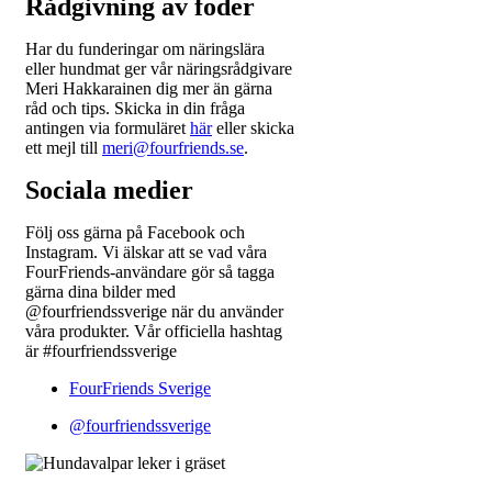
Rådgivning av foder
Har du funderingar om näringslära
eller hundmat ger vår näringsrådgivare
Meri Hakkarainen dig mer än gärna
råd och tips. Skicka in din fråga
antingen via formuläret
här
eller skicka
ett mejl till
meri@fourfriends.se
.
Sociala medier
Följ oss gärna på Facebook och
Instagram. Vi älskar att se vad våra
FourFriends-användare gör så tagga
gärna dina bilder med
@fourfriendssverige när du använder
våra produkter. Vår officiella hashtag
är #fourfriendssverige
FourFriends Sverige
@fourfriendssverige