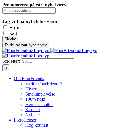
Prenumerera på vårt nyhetsbrev
Jag vill ha nyhetsbrev om
Hund
Katt
Ta del av vårt nyhetsbrev
Sök efter:
Om FourFriends
Varför FourFriends?
Historia
Smakupplevelse
100% nöjd
Hemlösa katter
Kontakt
Nyheter
Ingredienser
Hög kötthalt