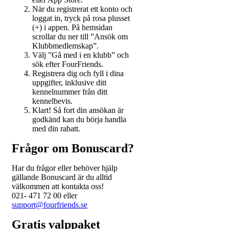
När du registrerat ett konto och
loggat in, tryck på rosa plusset
(+) i appen. På hemsidan
scrollar du ner till ”Ansök om
Klubbmedlemskap”.
Välj ”Gå med i en klubb” och
sök efter FourFriends.
Registrera dig och fyll i dina
uppgifter, inklusive ditt
kennelnummer från ditt
kennelbevis.
Klart! Så fort din ansökan är
godkänd kan du börja handla
med din rabatt.
Frågor om Bonuscard?
Har du frågor eller behöver hjälp
gällande Bonuscard är du alltid
välkommen att kontakta oss!
021- 471 72 00 eller
support@fourfriends.se
Gratis valppaket