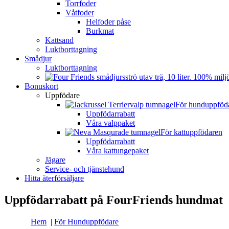
Torrfoder
Våtfoder
Helfoder påse
Burkmat
Kattsand
Luktborttagning
Smådjur
Luktborttagning
Bonuskort
Uppfödare
För hunduppföd
Uppfödarrabatt
Våra valppaket
För kattuppfödaren
Uppfödarrabatt
Våra kattungepaket
Jägare
Service- och tjänstehund
Hitta återförsäljare
Uppfödarrabatt på FourFriends hundmat
Hem
|
För Hunduppfödare