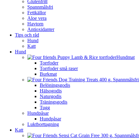
Glutenfritt
Spannmålsfri
Fettkällor
Aloe vera
Havtorn
Antioxidanter
Tips och råd
Hund
Katt
Hund
Hundmat
Torrfoder
Torrfoder små raser
Burkmat
Belöningsgodis
Hälsogodis
Naturgodis
Träningsgodis
Tugg
Hundpåsar
Hundpåsar
Luktborttagning
Katt