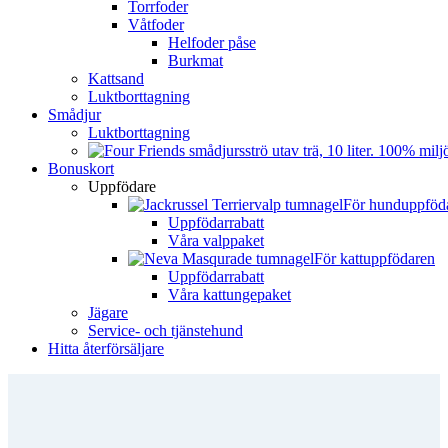
Torrfoder
Våtfoder
Helfoder påse
Burkmat
Kattsand
Luktborttagning
Smådjur
Luktborttagning
Bonuskort
Uppfödare
För hunduppföd
Uppfödarrabatt
Våra valppaket
För kattuppfödaren
Uppfödarrabatt
Våra kattungepaket
Jägare
Service- och tjänstehund
Hitta återförsäljare