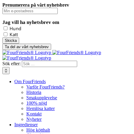
Prenumerera på vårt nyhetsbrev
Jag vill ha nyhetsbrev om
Hund
Katt
Ta del av vårt nyhetsbrev
Sök efter:
Om FourFriends
Varför FourFriends?
Historia
Smakupplevelse
100% nöjd
Hemlösa katter
Kontakt
Nyheter
Ingredienser
Hög kötthalt