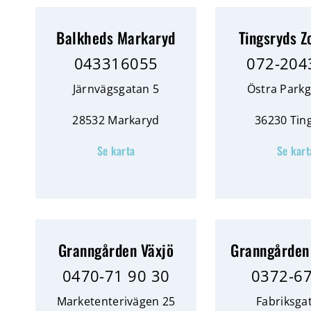
Balkheds Markaryd
Tingsryds Z
043316055
072-204
Järnvägsgatan 5
Östra Parkg
28532 Markaryd
36230 Tin
Se karta
Se kart
Granngården Växjö
Granngården
0470-71 90 30
0372-6
Marketenterivägen 25
Fabriksga