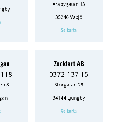
Arabygatan 13
ngby
35246 Växjö
a
Se karta
agan
Zooklart AB
0118
0372-137 15
en 8
Storgatan 29
agan
34144 Ljungby
a
Se karta