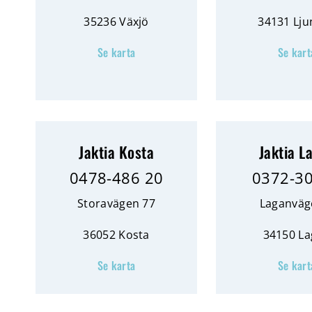
35236 Växjö
34131 Lju
Se karta
Se kart
Jaktia Kosta
Jaktia L
0478-486 20
0372-3
Storavägen 77
Laganväg
36052 Kosta
34150 L
Se karta
Se kart