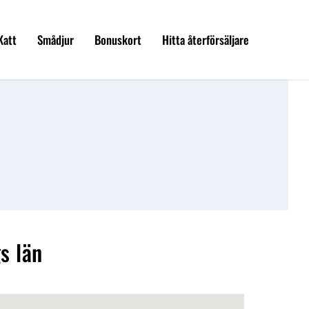
Katt
Smådjur
Bonuskort
Hitta återförsäljare
s län