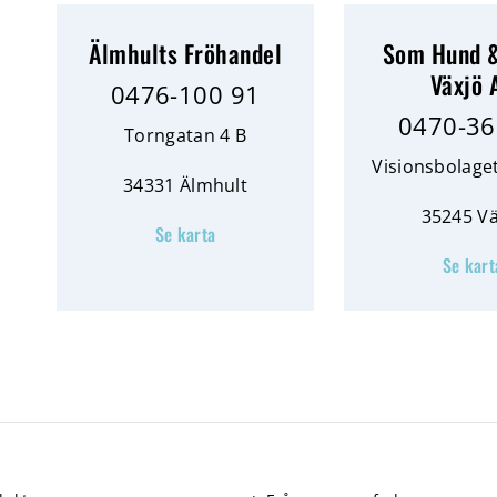
Älmhults Fröhandel
Som Hund &
Växjö 
0476-100 91
0470-36
Torngatan 4 B
Visionsbolage
34331 Älmhult
35245 Vä
Se karta
Se kart