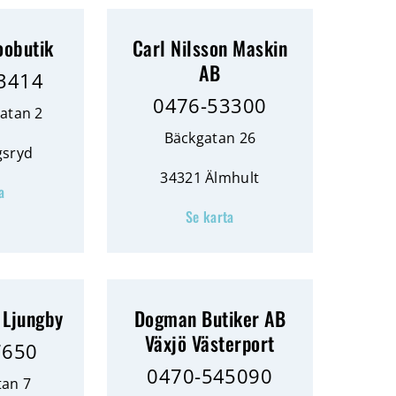
oobutik
Carl Nilsson Maskin
AB
3414
0476-53300
atan 2
Bäckgatan 26
gsryd
34321 Älmhult
a
Se karta
 Ljungby
Dogman Butiker AB
Växjö Västerport
7650
0470-545090
tan 7