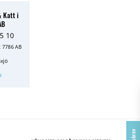
 Katt i
AB
5 10
t 7786 AB
xjö
a