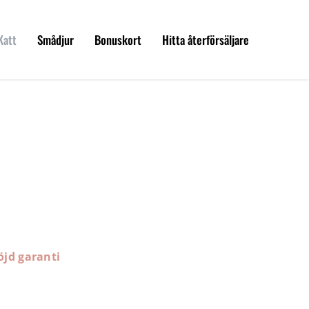
Katt
Smådjur
Bonuskort
Hitta återförsäljare
öjd garanti