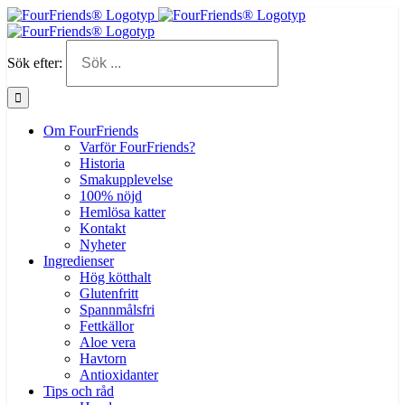
Sök efter:
Om FourFriends
Varför FourFriends?
Historia
Smakupplevelse
100% nöjd
Hemlösa katter
Kontakt
Nyheter
Ingredienser
Hög kötthalt
Glutenfritt
Spannmålsfri
Fettkällor
Aloe vera
Havtorn
Antioxidanter
Tips och råd