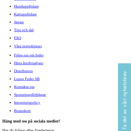
Hunduppfödare
Kattuppfödare
Jägare
Tips och råd
FAQ
Våra ingredienser
Fråga oss om foder
Hitta återförsäljare
Distributors
Ta del av vårt nyhetsbrev
Lupus Foder AB
Kontakta oss
Sponsringsförfrågan
Integritetspolicy
Bonuskort
Häng med oss på sociala medier!
Har du frågor eller funderingar,