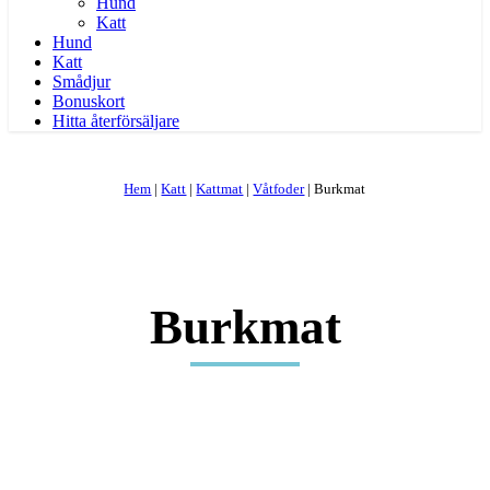
Hund
Katt
Hund
Katt
Smådjur
Bonuskort
Hitta återförsäljare
Hem
|
Katt
|
Kattmat
|
Våtfoder
|
Burkmat
Burkmat