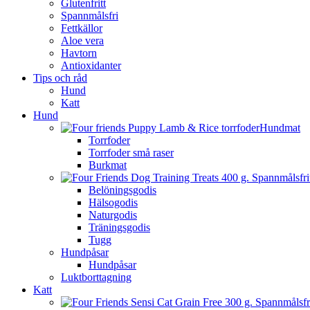
Glutenfritt
Spannmålsfri
Fettkällor
Aloe vera
Havtorn
Antioxidanter
Tips och råd
Hund
Katt
Hund
Hundmat
Torrfoder
Torrfoder små raser
Burkmat
Belöningsgodis
Hälsogodis
Naturgodis
Träningsgodis
Tugg
Hundpåsar
Hundpåsar
Luktborttagning
Katt