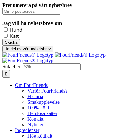
Prenumerera på vårt nyhetsbrev
Jag vill ha nyhetsbrev om
Hund
Katt
Ta del av vårt nyhetsbrev
Sök efter:
Om FourFriends
Varför FourFriends?
Historia
Smakupplevelse
100% nöjd
Hemlösa katter
Kontakt
Nyheter
Ingredienser
Hög kötthalt