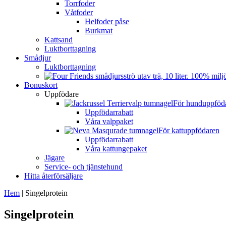
Torrfoder
Våtfoder
Helfoder påse
Burkmat
Kattsand
Luktborttagning
Smådjur
Luktborttagning
Bonuskort
Uppfödare
För hunduppföd
Uppfödarrabatt
Våra valppaket
För kattuppfödaren
Uppfödarrabatt
Våra kattungepaket
Jägare
Service- och tjänstehund
Hitta återförsäljare
Hem
|
Singelprotein
Singelprotein