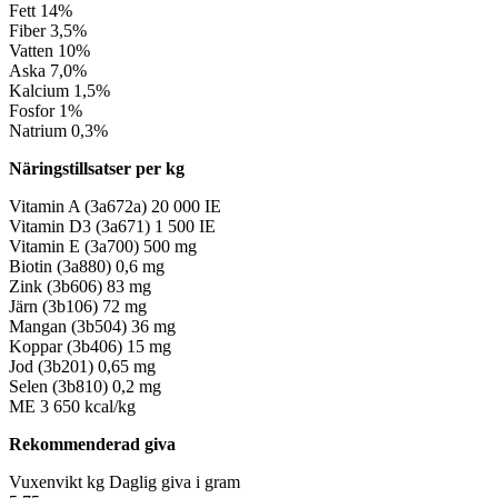
Fett
14%
Fiber
3,5%
Vatten
10%
Aska
7,0%
Kalcium
1,5%
Fosfor
1%
Natrium
0,3%
Näringstillsatser per kg
Vitamin A (3a672a)
20 000 IE
Vitamin D3 (3a671)
1 500 IE
Vitamin E (3a700)
500 mg
Biotin (3a880)
0,6 mg
Zink (3b606)
83 mg
Järn (3b106)
72 mg
Mangan (3b504)
36 mg
Koppar (3b406)
15 mg
Jod (3b201)
0,65 mg
Selen (3b810)
0,2 mg
ME
3 650 kcal/kg
Rekommenderad giva
Vuxenvikt kg
Daglig giva i gram