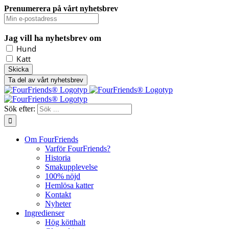
Prenumerera på vårt nyhetsbrev
Jag vill ha nyhetsbrev om
Hund
Katt
Ta del av vårt nyhetsbrev
Sök efter:
Om FourFriends
Varför FourFriends?
Historia
Smakupplevelse
100% nöjd
Hemlösa katter
Kontakt
Nyheter
Ingredienser
Hög kötthalt