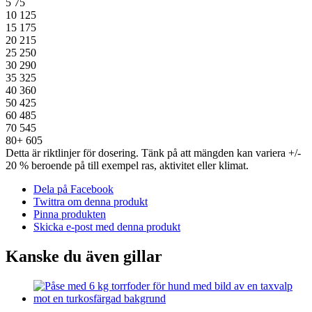
5
75
10
125
15
175
20
215
25
250
30
290
35
325
40
360
50
425
60
485
70
545
80+
605
Detta är riktlinjer för dosering. Tänk på att mängden kan variera +/-
20 % beroende på till exempel ras, aktivitet eller klimat.
Dela på Facebook
Twittra om denna produkt
Pinna produkten
Skicka e-post med denna produkt
Kanske du även gillar