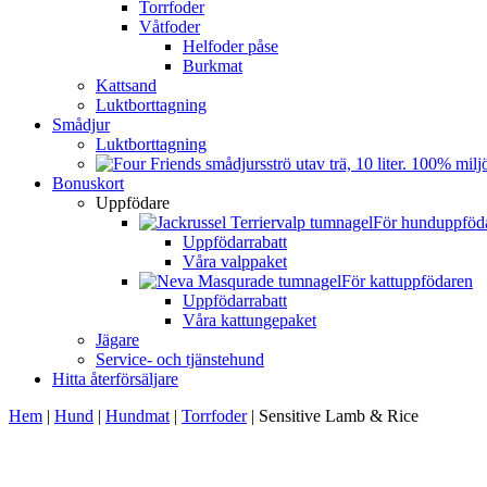
Torrfoder
Våtfoder
Helfoder påse
Burkmat
Kattsand
Luktborttagning
Smådjur
Luktborttagning
Bonuskort
Uppfödare
För hunduppföd
Uppfödarrabatt
Våra valppaket
För kattuppfödaren
Uppfödarrabatt
Våra kattungepaket
Jägare
Service- och tjänstehund
Hitta återförsäljare
Hem
|
Hund
|
Hundmat
|
Torrfoder
|
Sensitive Lamb & Rice