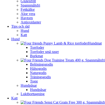
Glutenfritt
Spannmålsfri
Fettkällor
Aloe vera
Havtorn
Antioxidanter
Tips och råd
Hund
Katt
Hund
Hundmat
Torrfoder
Torrfoder små raser
Burkmat
Belöningsgodis
Hälsogodis
Naturgodis
Träningsgodis
Tugg
Hundpåsar
Hundpåsar
Luktborttagning
Katt