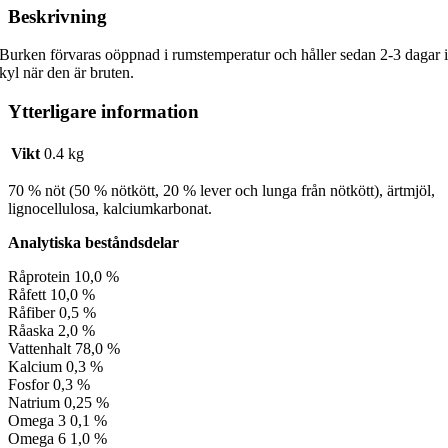
Beskrivning
Burken förvaras oöppnad i rumstemperatur och håller sedan 2-3 dagar 
kyl när den är bruten.
Ytterligare information
Vikt
0.4 kg
70 % nöt (50 % nötkött, 20 % lever och lunga från nötkött), ärtmjöl,
lignocellulosa, kalciumkarbonat.
Analytiska beståndsdelar
Råprotein
10,0 %
Råfett
10,0 %
Råfiber
0,5 %
Råaska
2,0 %
Vattenhalt
78,0 %
Kalcium
0,3 %
Fosfor
0,3 %
Natrium
0,25 %
Omega 3
0,1 %
Omega 6
1,0 %