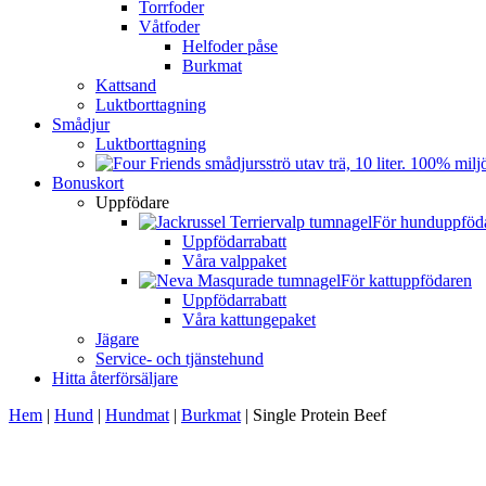
Torrfoder
Våtfoder
Helfoder påse
Burkmat
Kattsand
Luktborttagning
Smådjur
Luktborttagning
Bonuskort
Uppfödare
För hunduppföd
Uppfödarrabatt
Våra valppaket
För kattuppfödaren
Uppfödarrabatt
Våra kattungepaket
Jägare
Service- och tjänstehund
Hitta återförsäljare
Hem
|
Hund
|
Hundmat
|
Burkmat
|
Single Protein Beef