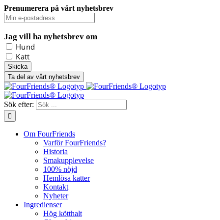
Prenumerera på vårt nyhetsbrev
Jag vill ha nyhetsbrev om
Hund
Katt
Ta del av vårt nyhetsbrev
Sök efter:
Om FourFriends
Varför FourFriends?
Historia
Smakupplevelse
100% nöjd
Hemlösa katter
Kontakt
Nyheter
Ingredienser
Hög kötthalt