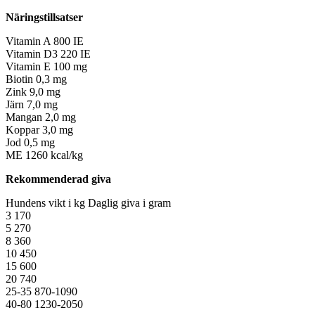
Näringstillsatser
Vitamin A
800 IE
Vitamin D3
220 IE
Vitamin E
100 mg
Biotin
0,3 mg
Zink
9,0 mg
Järn
7,0 mg
Mangan
2,0 mg
Koppar
3,0 mg
Jod
0,5 mg
ME
1260 kcal/kg
Rekommenderad giva
Hundens vikt i kg
Daglig giva i gram
3
170
5
270
8
360
10
450
15
600
20
740
25-35
870-1090
40-80
1230-2050