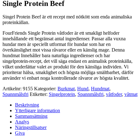
Single Protein Beef
Singel Protein Beef är ett recept med nötkött som enda animaliska
proteinkällan.
FourFriends Single Protein våtfoder är ett smakligt helfoder
innehållande ett begränsat antal ingredienser. Passar alla vuxna
hundar men är speciellt utformat för hundar som har en
överkänslighet mot vissa råvaror eller en känslig mage. Denna
hundmat Innehåller bara naturliga ingredienser och har
singelprotein-recept, det vill säga endast en animalisk proteinkälla,
vilket underlättar valet av produkt för den känsliga individen. Vi
prioriterar hälsa, smaklighet och högsta möjliga smältbarhet, därför
använder vi enbart noga kontrollerade råvaror av högsta kvalitet.
Artikelnr:
9155
Kategorier:
Burkmat
,
Hund
,
Hundmat
,
Spannmålsfri
Etiketter:
Singelprotein
,
Spannmålsfri
,
våtfoder
,
våtmat
Beskrivning
Ytterligare information
Sammansättning
Analys
Näringstillsatser
Giva