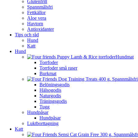
Glutenfritt
Spannmålsfri
Fettkällor
Aloe vera
Havtorn
Antioxidanter
Tips och råd
Hund
Katt
Hund
Hundmat
Torrfoder
Torrfoder små raser
Burkmat
Belöningsgodis
Hälsogodis
Naturgodis
Träningsgodis
Tugg
Hundpåsar
Hundpåsar
Luktborttagning
Katt