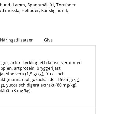
 hund
,
Lamm
,
Spannmålsfri
,
Torrfoder
ad mussla
,
Helfoder
,
Känslig hund
,
Näringstillsatser
Giva
ngor, ärter, kycklingfett (konserverat med
pplen, ärtprotein, bryggerijäst,
a, Aloe vera (1,5 g/kg), frukt- och
dukt (mannan-oligosackarider 150 mg/kg),
g), yucca schidigera extrakt (80 mg/kg),
låbär (8 mg/kg).