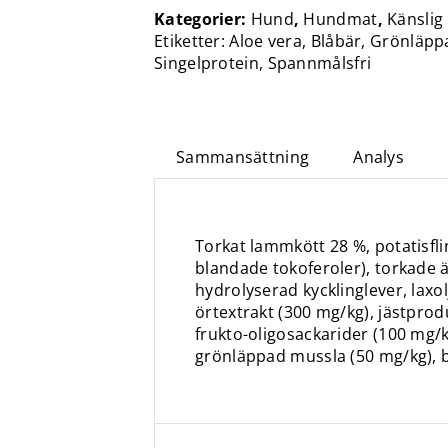
Kategorier:
Hund
,
Hundmat
,
Känslig
Etiketter:
Aloe vera
,
Blåbär
,
Grönläpp
Singelprotein
,
Spannmålsfri
Sammansättning
Analys
Torkat lammkött 28 %, potatisfli
blandade tokoferoler), torkade ä
hydrolyserad kycklinglever, laxolj
örtextrakt (300 mg/kg), jästpro
frukto-oligosackarider (100 mg/k
grönläppad mussla (50 mg/kg), b