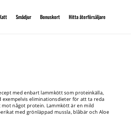
Katt
Smådjur
Bonuskort
Hitta återförsäljare
recept med enbart lamm­kött som proteinkälla,
d exempelvis eliminationsdieter för att ta reda
t mot något protein. Lammkött är en mild
 berikat med grönläppad mussla, blåbär och Aloe