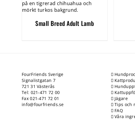
Small Breed Adult Lamb
FourFriends Sverige
Hundprod
Signalistgatan 7
Kattprodu
721 31 Västerås
Hundupp
Tel: 021-471 72 00
Kattuppf
Fax 021-471 72 01
Jägare
info@fourfriends.se
Tips och 
FAQ
Våra ingr