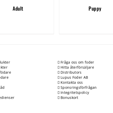
Adult
Puppy
ukter
Fråga oss om foder
kter
Hitta återförsäljare
födare
Distributors
ödare
Lupus Foder AB
Kontakta oss
råd
Sponsringsförfrågan
Integritetspolicy
edienser
Bonuskort