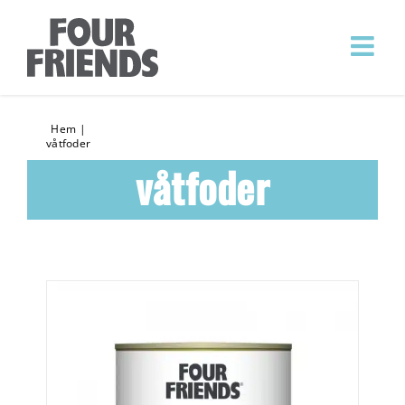
Hem
|
våtfoder
våtfoder