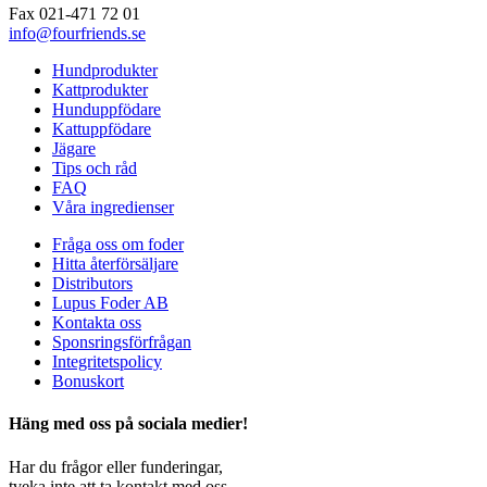
Fax 021-471 72 01
info@fourfriends.se
Hundprodukter
Kattprodukter
Hunduppfödare
Kattuppfödare
Jägare
Tips och råd
FAQ
Våra ingredienser
Fråga oss om foder
Hitta återförsäljare
Distributors
Lupus Foder AB
Kontakta oss
Sponsringsförfrågan
Integritetspolicy
Bonuskort
Häng med oss på sociala medier!
Har du frågor eller funderingar,
tveka inte att ta kontakt med oss.