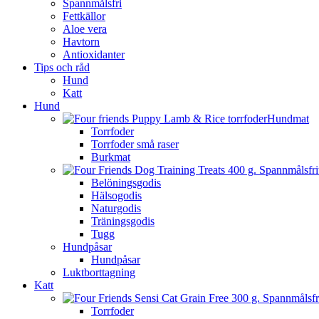
Spannmålsfri
Fettkällor
Aloe vera
Havtorn
Antioxidanter
Tips och råd
Hund
Katt
Hund
Hundmat
Torrfoder
Torrfoder små raser
Burkmat
Belöningsgodis
Hälsogodis
Naturgodis
Träningsgodis
Tugg
Hundpåsar
Hundpåsar
Luktborttagning
Katt
Torrfoder