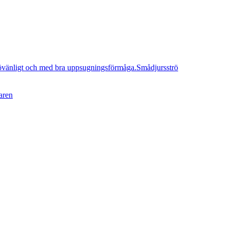
Smådjursströ
aren