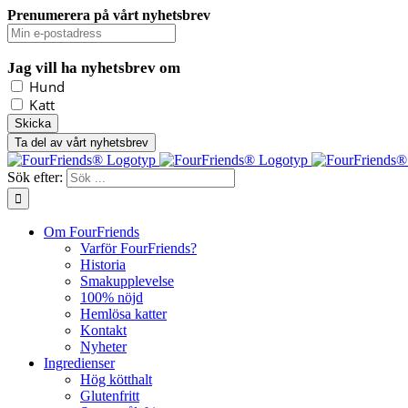
Prenumerera på vårt nyhetsbrev
Jag vill ha nyhetsbrev om
Hund
Katt
Ta del av vårt nyhetsbrev
Sök efter:
Om FourFriends
Varför FourFriends?
Historia
Smakupplevelse
100% nöjd
Hemlösa katter
Kontakt
Nyheter
Ingredienser
Hög kötthalt
Glutenfritt