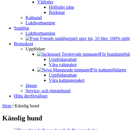
Våtfoder
Helfoder påse
Burkmat
Kattsand
Luktborttagning
Smådjur
Luktborttagning
Bonuskort
Uppfödare
För hunduppföd
Uppfödarrabatt
Våra valppaket
För kattuppfödaren
Uppfödarrabatt
Våra kattungepaket
Jägare
Service- och tjänstehund
Hitta återförsäljare
Hem
|
Känslig hund
Känslig hund