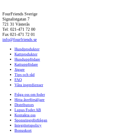
FourFriends Sverige
Signalistgatan 7
721 31 Västerås
Tel: 021-471 72 00
Fax 021-471 72 01
info@fourfriends.se
Hundprodukter
Kattprodukter
Hunduppfödare
Kattuppfödare
Jägare
Tips och råd
FAQ
Våra ingredienser
Fråga oss om foder
Hitta återförsäljare
Distributors
Lupus Foder AB
Kontakta oss
Sponsringsförfrågan
Integritetspolicy
Bonuskort