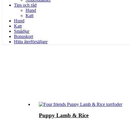
Tips och råd
Hund
Katt
Hund
Katt
Smådjur
Bonuskort
Hitta återförsäljare
Puppy Lamb & Rice