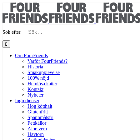
Sök efter:
Om FourFriends
Varför FourFriends?
Historia
Smakupplevelse
100% nöjd
Hemlösa katter
Kontakt
Nyheter
Ingredienser
Hög kötthalt
Glutenfritt
Spannmålsfri
Fettkällor
Aloe vera
Havtorn
Antioxidanter