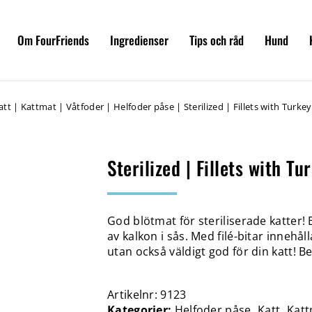
Om FourFriends
Ingredienser
Tips och råd
Hund
att
|
Kattmat
|
Våtfoder
|
Helfoder påse
|
Sterilized | Fillets with Turke
Sterilized | Fillets with Tu
God blötmat för steriliserade katter!
av kalkon i sås. Med filé-bitar innehå
utan också väldigt god för din katt! 
Artikelnr:
9123
Kategorier:
Helfoder påse
,
Katt
,
Katt