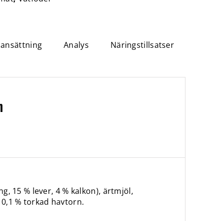
nsättning
Analys
Näringstillsatser
n
ng, 15 % lever, 4 % kalkon), ärtmjöl,
 0,1 % torkad havtorn.