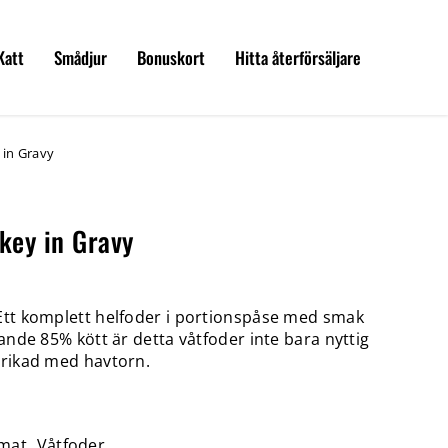
Katt
Smådjur
Bonuskort
Hitta återförsäljare
y in Gravy
rkey in Gravy
 Ett komplett helfoder i portionspåse med smak
llande 85% kött är detta våtfoder inte bara nyttig
Berikad med havtorn.
mat
,
Våtfoder