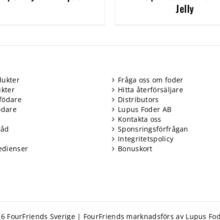
Jelly
ukter
Fråga oss om foder
kter
Hitta återförsäljare
födare
Distributors
ödare
Lupus Foder AB
Kontakta oss
råd
Sponsringsförfrågan
Integritetspolicy
edienser
Bonuskort
6 FourFriends Sverige | FourFriends marknadsförs av Lupus Fod