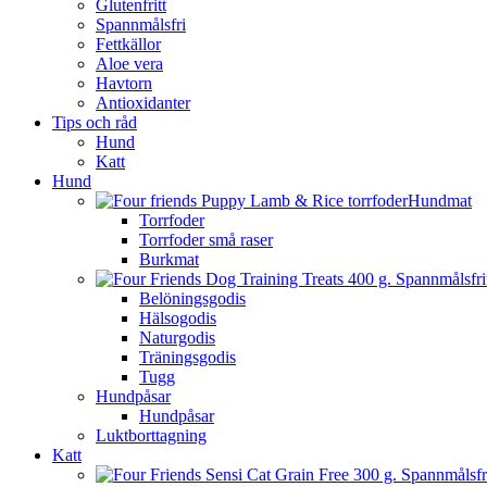
Glutenfritt
Spannmålsfri
Fettkällor
Aloe vera
Havtorn
Antioxidanter
Tips och råd
Hund
Katt
Hund
Hundmat
Torrfoder
Torrfoder små raser
Burkmat
Belöningsgodis
Hälsogodis
Naturgodis
Träningsgodis
Tugg
Hundpåsar
Hundpåsar
Luktborttagning
Katt