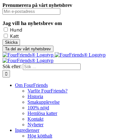
Prenumerera på vårt nyhetsbrev
Jag vill ha nyhetsbrev om
Hund
Katt
Ta del av vårt nyhetsbrev
Sök efter:
Om FourFriends
Varför FourFriends?
Historia
Smakupplevelse
100% nöjd
Hemlösa katter
Kontakt
Nyheter
Ingredienser
Hög kötthalt