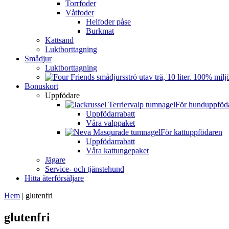
Torrfoder
Våtfoder
Helfoder påse
Burkmat
Kattsand
Luktborttagning
Smådjur
Luktborttagning
Bonuskort
Uppfödare
För hunduppföd
Uppfödarrabatt
Våra valppaket
För kattuppfödaren
Uppfödarrabatt
Våra kattungepaket
Jägare
Service- och tjänstehund
Hitta återförsäljare
Hem
|
glutenfri
glutenfri