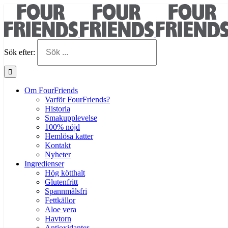
Sök efter:
Om FourFriends
Varför FourFriends?
Historia
Smakupplevelse
100% nöjd
Hemlösa katter
Kontakt
Nyheter
Ingredienser
Hög kötthalt
Glutenfritt
Spannmålsfri
Fettkällor
Aloe vera
Havtorn
Antioxidanter