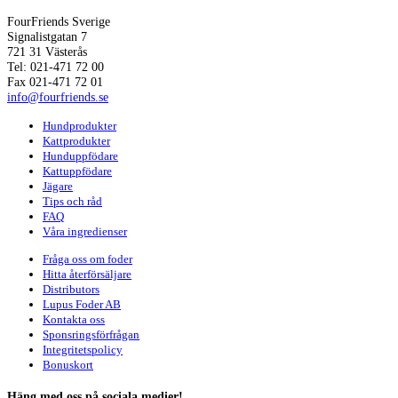
FourFriends Sverige
Signalistgatan 7
721 31 Västerås
Tel: 021-471 72 00
Fax 021-471 72 01
info@fourfriends.se
Hundprodukter
Kattprodukter
Hunduppfödare
Kattuppfödare
Jägare
Tips och råd
FAQ
Våra ingredienser
Fråga oss om foder
Hitta återförsäljare
Distributors
Lupus Foder AB
Kontakta oss
Sponsringsförfrågan
Integritetspolicy
Bonuskort
Häng med oss på sociala medier!