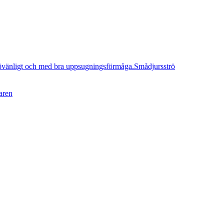
Smådjursströ
aren