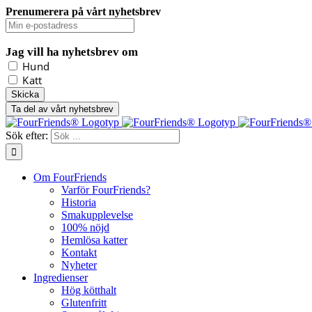
Prenumerera på vårt nyhetsbrev
Jag vill ha nyhetsbrev om
Hund
Katt
Ta del av vårt nyhetsbrev
Sök efter:
Om FourFriends
Varför FourFriends?
Historia
Smakupplevelse
100% nöjd
Hemlösa katter
Kontakt
Nyheter
Ingredienser
Hög kötthalt
Glutenfritt