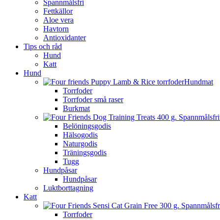
Spannmålsfri
Fettkällor
Aloe vera
Havtorn
Antioxidanter
Tips och råd
Hund
Katt
Hund
Hundmat
Torrfoder
Torrfoder små raser
Burkmat
Belöningsgodis
Hälsogodis
Naturgodis
Träningsgodis
Tugg
Hundpåsar
Hundpåsar
Luktborttagning
Katt
Torrfoder