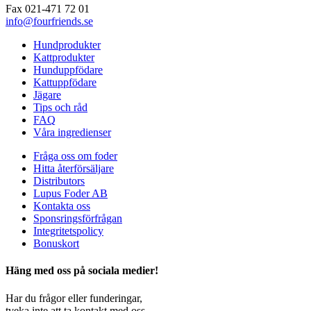
Fax 021-471 72 01
info@fourfriends.se
Hundprodukter
Kattprodukter
Hunduppfödare
Kattuppfödare
Jägare
Tips och råd
FAQ
Våra ingredienser
Fråga oss om foder
Hitta återförsäljare
Distributors
Lupus Foder AB
Kontakta oss
Sponsringsförfrågan
Integritetspolicy
Bonuskort
Häng med oss på sociala medier!
Har du frågor eller funderingar,
tveka inte att ta kontakt med oss.