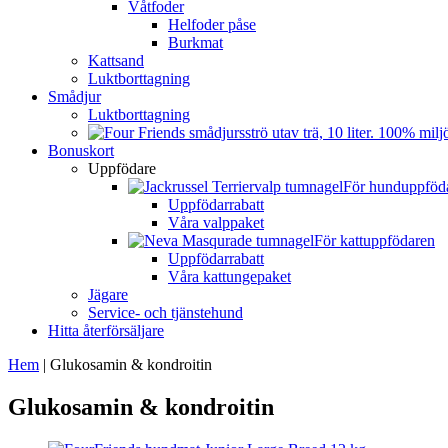
Våtfoder
Helfoder påse
Burkmat
Kattsand
Luktborttagning
Smådjur
Luktborttagning
Bonuskort
Uppfödare
För hunduppföd
Uppfödarrabatt
Våra valppaket
För kattuppfödaren
Uppfödarrabatt
Våra kattungepaket
Jägare
Service- och tjänstehund
Hitta återförsäljare
Hem
|
Glukosamin & kondroitin
Glukosamin & kondroitin