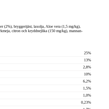
er (2%), bryggerijäst, laxolja, Aloe vera (1,5 mg/kg),
urkmeja, citron och kryddnejlika (150 mg/kg), mannan-
25%
13%
2,8%
10%
6,2%
1,5%
1,0%
0,23%