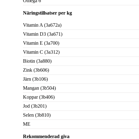
Omega 6
Näringstillsatser per kg
Vitamin A (3a672a)
Vitamin D3 (3a671)
Vitamin E (3a700)
Vitamin C (3a312)
Biotin (3a880)
Zink (3b606)
Järn (3b106)
Mangan (3b504)
Koppar (3b406)
Jod (3b201)
Selen (3b810)
ME
Rekommenderad giva