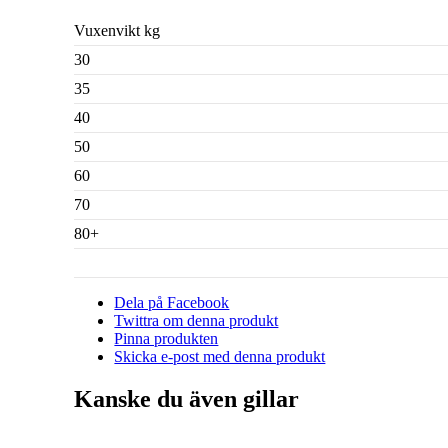
Vuxenvikt kg
30
35
40
50
60
70
80+
Dela på Facebook
Twittra om denna produkt
Pinna produkten
Skicka e-post med denna produkt
Kanske du även gillar