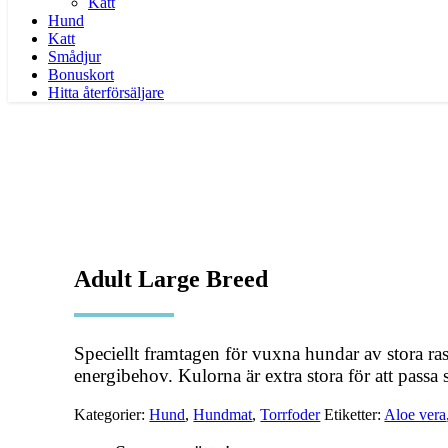
Katt
Hund
Katt
Smådjur
Bonuskort
Hitta återförsäljare
Adult Large Breed
Speciellt framtagen för vuxna hundar av stora ra
energibehov. Kulorna är extra stora för att pass
Kategorier:
Hund
,
Hundmat
,
Torrfoder
Etiketter:
Aloe vera