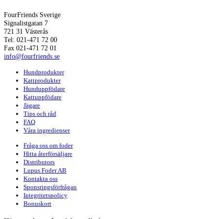
FourFriends Sverige
Signalistgatan 7
721 31 Västerås
Tel: 021-471 72 00
Fax 021-471 72 01
info@fourfriends.se
Hundprodukter
Kattprodukter
Hunduppfödare
Kattuppfödare
Jägare
Tips och råd
FAQ
Våra ingredienser
Fråga oss om foder
Hitta återförsäljare
Distributors
Lupus Foder AB
Kontakta oss
Sponsringsförfrågan
Integritetspolicy
Bonuskort