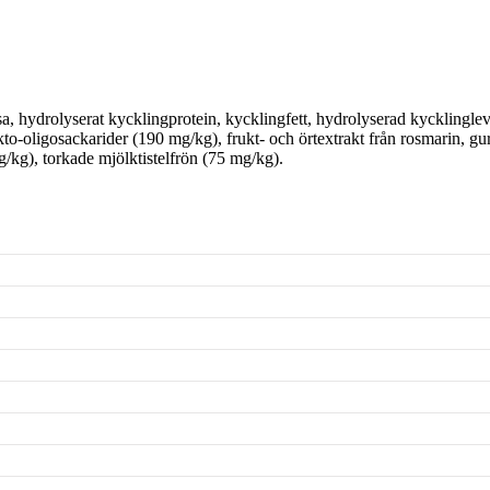
sa, hydrolyserat kycklingprotein, kycklingfett, hydrolyserad kycklinglev
to-oligosackarider (190 mg/kg), frukt- och örtextrakt från rosmarin, g
/kg), torkade mjölktistelfrön (75 mg/kg).