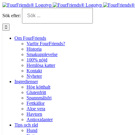
Sök efter:
Om FourFriends
Varför FourFriends?
Historia
Smakupplevelse
100% nöjd
Hemlösa katter
Kontakt
Nyheter
Ingredienser
Hög kötthalt
Glutenfritt
Spannmålsfri
Fettkällor
Aloe vera
Havtorn
Antioxidanter
Tips och råd
Hund