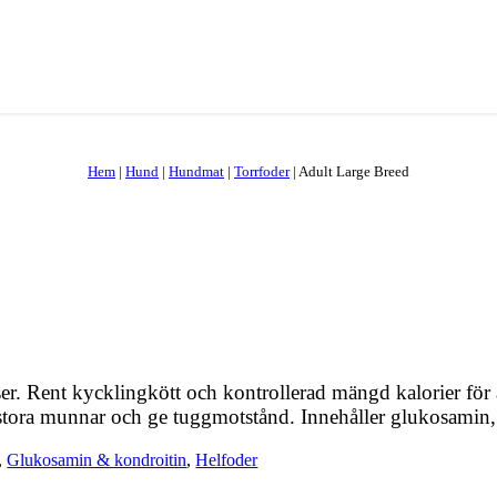
Hem
|
Hund
|
Hundmat
|
Torrfoder
|
Adult Large Breed
ser. Rent kycklingkött och kontrollerad mängd kalorier för 
a stora munnar och ge tuggmotstånd. Innehåller glukosamin,
,
Glukosamin & kondroitin
,
Helfoder