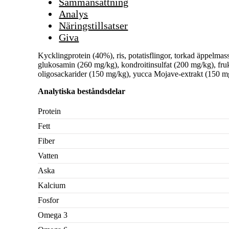
Sammansättning
Analys
Näringstillsatser
Giva
Kycklingprotein (40%), ris, potatisflingor, torkad äppelmas
glukosamin (260 mg/kg), kondroitinsulfat (200 mg/kg), fruk
oligosackarider (150 mg/kg), yucca Mojave-extrakt (150 mg
Analytiska beståndsdelar
Protein
Fett
Fiber
Vatten
Aska
Kalcium
Fosfor
Omega 3