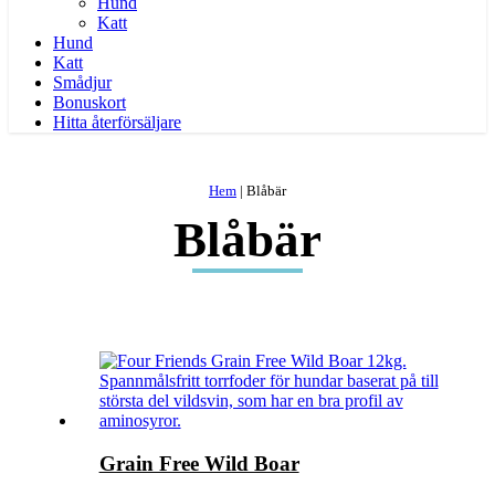
Hund
Katt
Hund
Katt
Smådjur
Bonuskort
Hitta återförsäljare
Hem
|
Blåbär
Blåbär
Grain Free Wild Boar