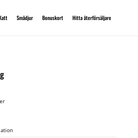
Katt
Smådjur
Bonuskort
Hitta återförsäljare
kg
er
mation