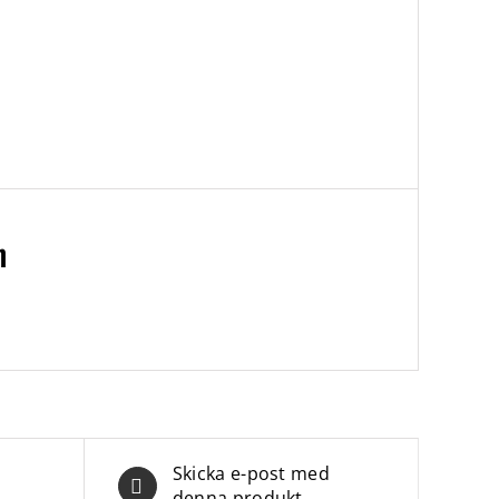
n
Skicka e-post med
denna produkt