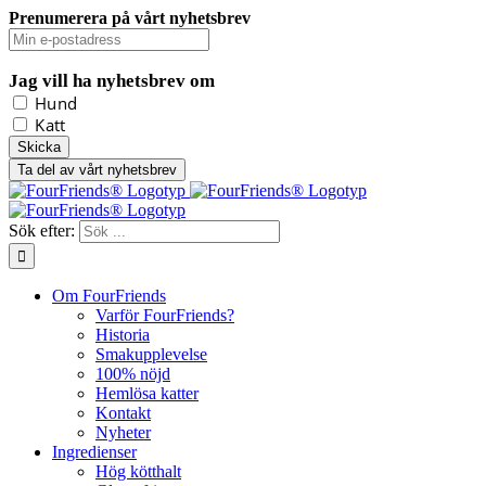
Prenumerera på vårt nyhetsbrev
Jag vill ha nyhetsbrev om
Hund
Katt
Ta del av vårt nyhetsbrev
Sök efter:
Om FourFriends
Varför FourFriends?
Historia
Smakupplevelse
100% nöjd
Hemlösa katter
Kontakt
Nyheter
Ingredienser
Hög kötthalt