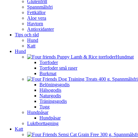
Glutenfritt
Spannmålsfri
Fettkällor
Aloe vera
Havtorn
Antioxidanter
Tips och råd
Hund
Katt
Hund
Hundmat
Torrfoder
Torrfoder små raser
Burkmat
Belöningsgodis
Hälsogodis
Naturgodis
Träningsgodis
Tugg
Hundpåsar
Hundpåsar
Luktborttagning
Katt