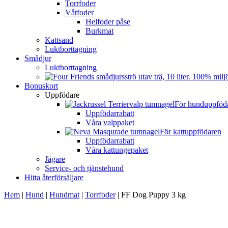
Torrfoder
Våtfoder
Helfoder påse
Burkmat
Kattsand
Luktborttagning
Smådjur
Luktborttagning
Bonuskort
Uppfödare
För hunduppföd
Uppfödarrabatt
Våra valppaket
För kattuppfödaren
Uppfödarrabatt
Våra kattungepaket
Jägare
Service- och tjänstehund
Hitta återförsäljare
Hem
|
Hund
|
Hundmat
|
Torrfoder
|
FF Dog Puppy 3 kg