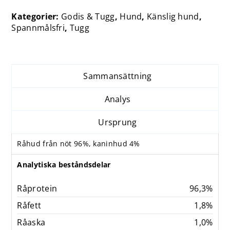
Kategorier:
Godis & Tugg
,
Hund
,
Känslig hund
,
Spannmålsfri
,
Tugg
Sammansättning
Analys
Ursprung
Råhud från nöt 96%, kaninhud 4%
Analytiska beståndsdelar
Råprotein
96,3%
Råfett
1,8%
Råaska
1,0%