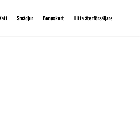
Katt
Smådjur
Bonuskort
Hitta återförsäljare