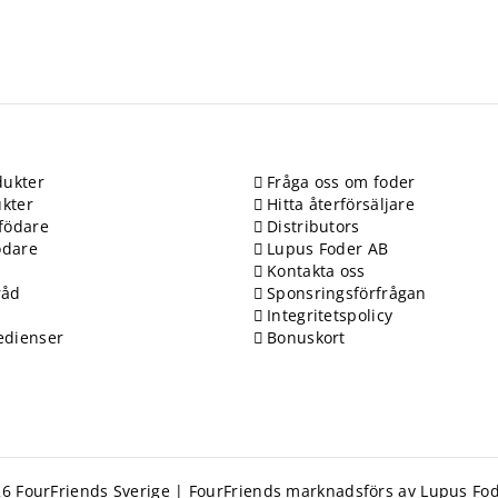
ukter
Fråga oss om foder
kter
Hitta återförsäljare
födare
Distributors
ödare
Lupus Foder AB
Kontakta oss
råd
Sponsringsförfrågan
Integritetspolicy
edienser
Bonuskort
6 FourFriends Sverige | FourFriends marknadsförs av Lupus Fod