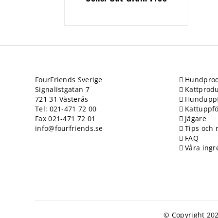
FourFriends Sverige
Hundprod
Signalistgatan 7
Kattprodu
721 31 Västerås
Hundupp
Tel: 021-471 72 00
Kattuppf
Fax 021-471 72 01
Jägare
info@fourfriends.se
Tips och 
FAQ
Våra ingr
© Copyright 202