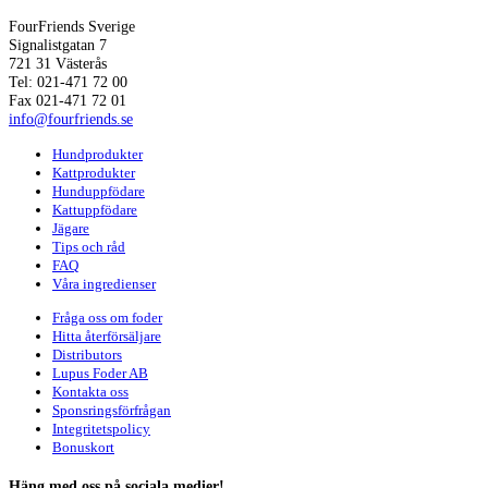
FourFriends Sverige
Signalistgatan 7
721 31 Västerås
Tel: 021-471 72 00
Fax 021-471 72 01
info@fourfriends.se
Hundprodukter
Kattprodukter
Hunduppfödare
Kattuppfödare
Jägare
Tips och råd
FAQ
Våra ingredienser
Fråga oss om foder
Hitta återförsäljare
Distributors
Lupus Foder AB
Kontakta oss
Sponsringsförfrågan
Integritetspolicy
Bonuskort
Häng med oss på sociala medier!