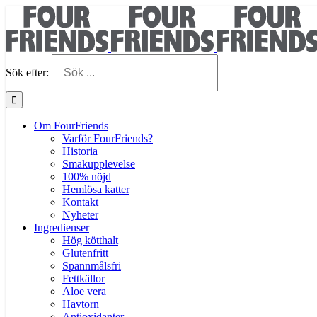
Sök efter:
Om FourFriends
Varför FourFriends?
Historia
Smakupplevelse
100% nöjd
Hemlösa katter
Kontakt
Nyheter
Ingredienser
Hög kötthalt
Glutenfritt
Spannmålsfri
Fettkällor
Aloe vera
Havtorn
Antioxidanter