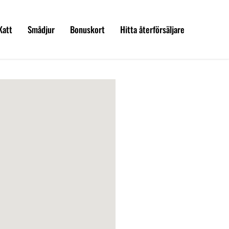
Katt
Smådjur
Bonuskort
Hitta återförsäljare