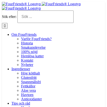
Sök efter:
Om FourFriends
Varför FourFriends?
Historia
Smakupplevelse
100% nöjd
Hemlösa katter
Kontakt
Nyheter
Ingredienser
Hög kötthalt
Glutenfritt
Spannmålsfri
Fettkällor
Aloe vera
Havtorn
Antioxidanter
Tips och råd