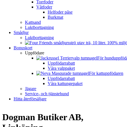
Torrfoder
Våtfoder
Helfoder påse
Burkmat
Kattsand
Luktborttagning
Smådjur
Luktborttagning
Bonuskort
Uppfödare
För hunduppföd
Uppfödarrabatt
Våra valppaket
För kattuppfödaren
Uppfödarrabatt
Våra kattungepaket
Jägare
Service- och tjänstehund
Hitta återförsäljare
Dogman Butiker AB,