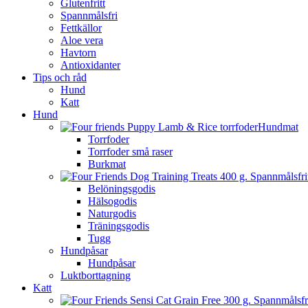
Glutenfritt
Spannmålsfri
Fettkällor
Aloe vera
Havtorn
Antioxidanter
Tips och råd
Hund
Katt
Hund
Hundmat
Torrfoder
Torrfoder små raser
Burkmat
Belöningsgodis
Hälsogodis
Naturgodis
Träningsgodis
Tugg
Hundpåsar
Hundpåsar
Luktborttagning
Katt