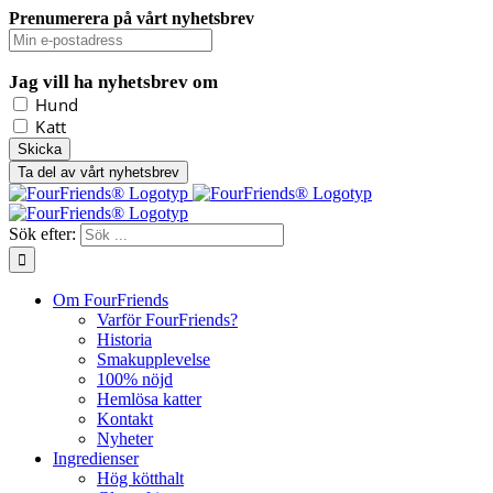
Prenumerera på vårt nyhetsbrev
Jag vill ha nyhetsbrev om
Hund
Katt
Ta del av vårt nyhetsbrev
Sök efter:
Om FourFriends
Varför FourFriends?
Historia
Smakupplevelse
100% nöjd
Hemlösa katter
Kontakt
Nyheter
Ingredienser
Hög kötthalt