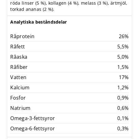
röda linser (5 %), kollagen (4 %), melass (3 %), ärtmjöl,
torkad ananas (2 %).
Analytiska beståndsdelar
Råprotein
26%
Råfett
5,5%
Råaska
5,0%
Råfiber
1,5%
Vatten
17%
Kalcium
1,2%
Fosfor
0,9%
Natrium
0,6%
Omega-3-fettsyror
0,1%
Omega-6-fettsyror
0,3%