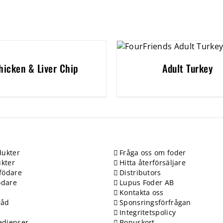
hicken & Liver Chip
Adult Turkey
ukter
Fråga oss om foder
kter
Hitta återförsäljare
födare
Distributors
ödare
Lupus Foder AB
Kontakta oss
råd
Sponsringsförfrågan
Integritetspolicy
edienser
Bonuskort