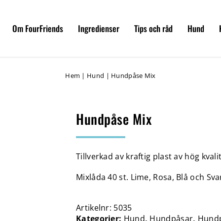
Om FourFriends
Ingredienser
Tips och råd
Hund
Hem
|
Hund
|
Hundpåse Mix
Hundpåse Mix
Tillverkad av kraftig plast av hög kvali
Mixlåda 40 st. Lime, Rosa, Blå och Sva
Artikelnr:
5035
Kategorier:
Hund
,
Hundpåsar
,
Hund