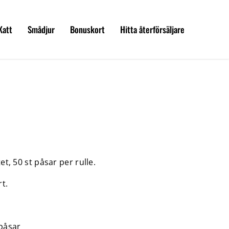
Katt
Smådjur
Bonuskort
Hitta återförsäljare
tet, 50 st påsar per rulle.
rt.
påsar