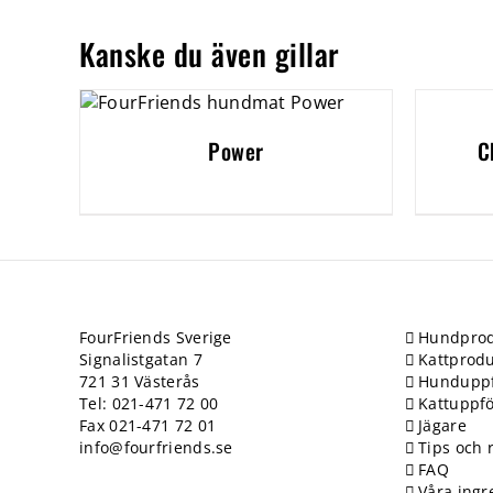
Kanske du även gillar
Power
C
FourFriends Sverige
Hundprod
Signalistgatan 7
Kattprodu
721 31 Västerås
Hundupp
Tel: 021-471 72 00
Kattuppf
Fax 021-471 72 01
Jägare
info@fourfriends.se
Tips och 
FAQ
Våra ingr