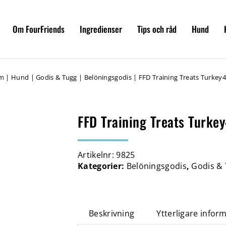
Om FourFriends
Ingredienser
Tips och råd
Hund
m
|
Hund
|
Godis & Tugg
|
Belöningsgodis
|
FFD Training Treats Turkey
FFD Training Treats Turke
Artikelnr:
9825
Kategorier:
Belöningsgodis
,
Godis &
Beskrivning
Ytterligare infor