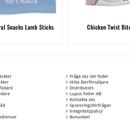
ral Snacks Lamb Sticks
Chicken Twist Bit
ukter
Fråga oss om foder
kter
Hitta återförsäljare
födare
Distributors
ödare
Lupus Foder AB
Kontakta oss
råd
Sponsringsförfrågan
Integritetspolicy
edienser
Bonuskort