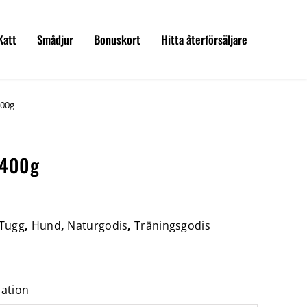
Katt
Smådjur
Bonuskort
Hitta återförsäljare
400g
y400g
 Tugg
,
Hund
,
Naturgodis
,
Träningsgodis
mation