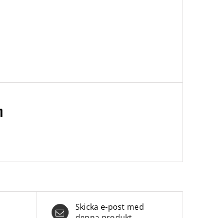
n
Skicka e-post med
denna produkt