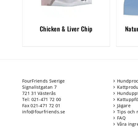
Chicken & Liver Chip
Natu
FourFriends Sverige
Hundprod
Signalistgatan 7
Kattprodu
721 31 Västerås
Hundupp
Tel: 021-471 72 00
Kattuppf
Fax 021-471 72 01
Jägare
info@fourfriends.se
Tips och 
FAQ
Våra ingr