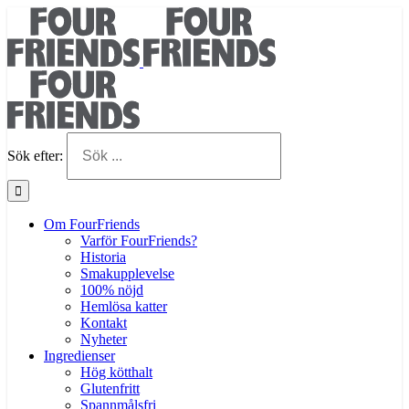
Sök efter:
Om FourFriends
Varför FourFriends?
Historia
Smakupplevelse
100% nöjd
Hemlösa katter
Kontakt
Nyheter
Ingredienser
Hög kötthalt
Glutenfritt
Spannmålsfri