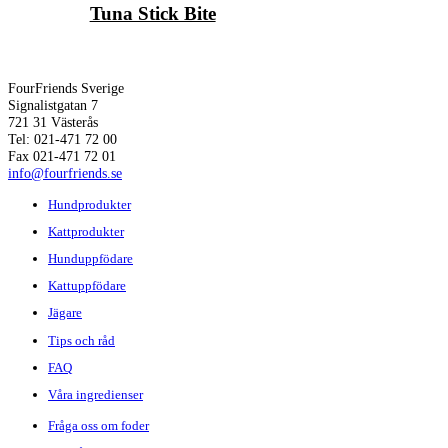
Tuna Stick Bite
FourFriends Sverige
Signalistgatan 7
721 31 Västerås
Tel: 021-471 72 00
Fax 021-471 72 01
info@fourfriends.se
Hundprodukter
Kattprodukter
Hunduppfödare
Kattuppfödare
Jägare
Tips och råd
FAQ
Våra ingredienser
Fråga oss om foder