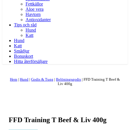
Fettkällor
Aloe vera
Havtorn
Antioxidanter
Tips och råd
Hund
Katt
Hund
Katt
Smådjur
Bonuskort
Hitta återförsäljare
Hem
|
Hund
|
Godis & Tugg
|
Belöningsgodis
|
FFD Training T Beef &
Liv 400g
FFD Training T Beef & Liv 400g