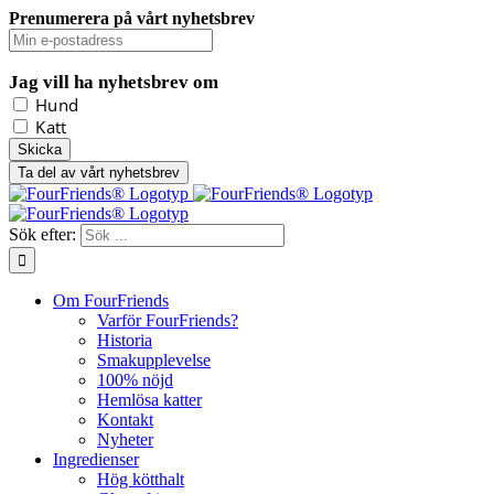
Prenumerera på vårt nyhetsbrev
Jag vill ha nyhetsbrev om
Hund
Katt
Ta del av vårt nyhetsbrev
Sök efter:
Om FourFriends
Varför FourFriends?
Historia
Smakupplevelse
100% nöjd
Hemlösa katter
Kontakt
Nyheter
Ingredienser
Hög kötthalt