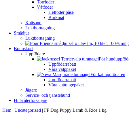
Torrfoder
Våtfoder
Helfoder påse
Burkmat
Kattsand
Luktborttagning
Smådjur
Luktborttagning
Bonuskort
Uppfödare
För hunduppföd
Uppfödarrabatt
Våra valppaket
För kattuppfödaren
Uppfödarrabatt
Våra kattungepaket
Jägare
Service- och tjänstehund
Hitta återförsäljare
Hem
|
Uncategorized
|
FF Dog Puppy Lamb & Rice 1 kg