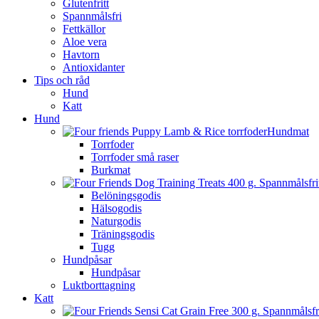
Glutenfritt
Spannmålsfri
Fettkällor
Aloe vera
Havtorn
Antioxidanter
Tips och råd
Hund
Katt
Hund
Hundmat
Torrfoder
Torrfoder små raser
Burkmat
Belöningsgodis
Hälsogodis
Naturgodis
Träningsgodis
Tugg
Hundpåsar
Hundpåsar
Luktborttagning
Katt