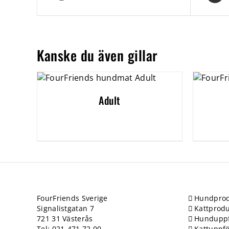
Kanske du även gillar
Adult
FourFriends Sverige
Hundprod
Signalistgatan 7
Kattprodu
721 31 Västerås
Hundupp
Tel: 021-471 72 00
Kattuppf