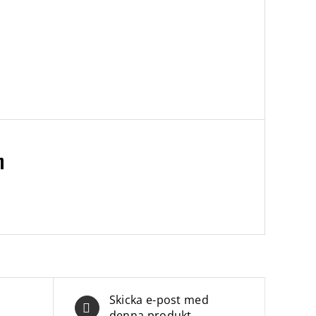
n
Skicka e-post med
denna produkt