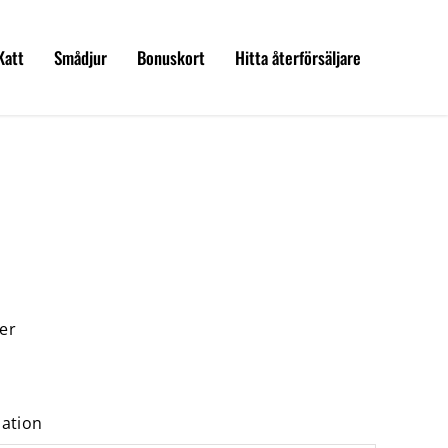
Katt
Smådjur
Bonuskort
Hitta återförsäljare
er
mation