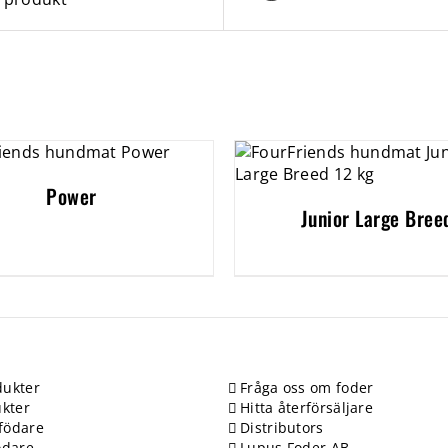
Power
Junior Large Bree
ukter
Fråga oss om foder
kter
Hitta återförsäljare
födare
Distributors
ödare
Lupus Foder AB