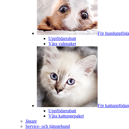
För hunduppföda
Uppfödarrabatt
Våra valppaket
För kattuppfödar
Uppfödarrabatt
Våra kattungepaket
Jägare
Service- och tjänstehund