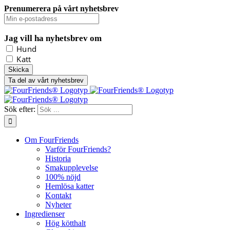
Prenumerera på vårt nyhetsbrev
Jag vill ha nyhetsbrev om
Hund
Katt
Ta del av vårt nyhetsbrev
Sök efter:
Om FourFriends
Varför FourFriends?
Historia
Smakupplevelse
100% nöjd
Hemlösa katter
Kontakt
Nyheter
Ingredienser
Hög kötthalt