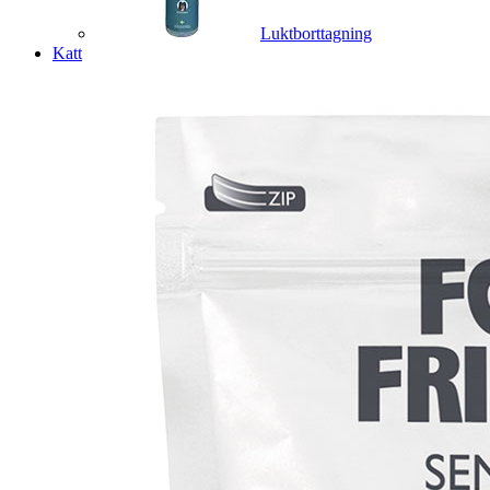
Luktborttagning
Katt