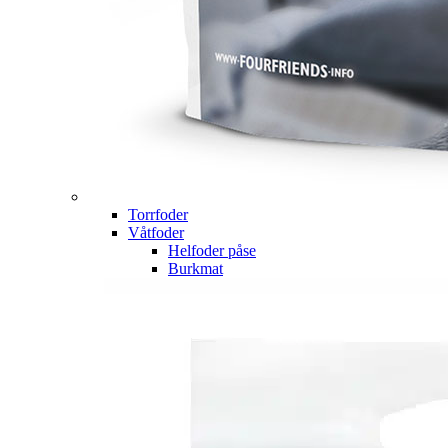
Torrfoder
Våtfoder
Helfoder påse
Burkmat