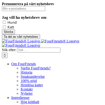
Prenumerera på vårt nyhetsbrev
Jag vill ha nyhetsbrev om
Hund
Katt
Ta del av vårt nyhetsbrev
Sök efter:
Om FourFriends
Varför FourFriends?
Historia
Smakupplevelse
100% nöjd
Hemlösa katter
Kontakt
Nyheter
Ingredienser
Hög kötthalt