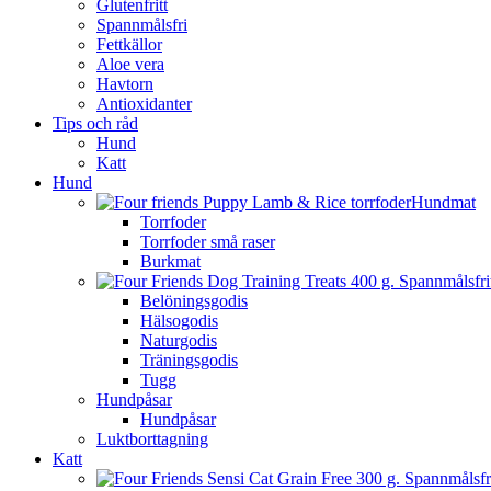
Glutenfritt
Spannmålsfri
Fettkällor
Aloe vera
Havtorn
Antioxidanter
Tips och råd
Hund
Katt
Hund
Hundmat
Torrfoder
Torrfoder små raser
Burkmat
Belöningsgodis
Hälsogodis
Naturgodis
Träningsgodis
Tugg
Hundpåsar
Hundpåsar
Luktborttagning
Katt