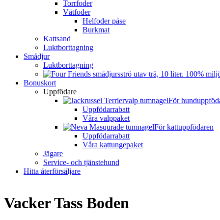
Torrfoder
Våtfoder
Helfoder påse
Burkmat
Kattsand
Luktborttagning
Smådjur
Luktborttagning
Bonuskort
Uppfödare
För hunduppföd
Uppfödarrabatt
Våra valppaket
För kattuppfödaren
Uppfödarrabatt
Våra kattungepaket
Jägare
Service- och tjänstehund
Hitta återförsäljare
Vacker Tass Boden