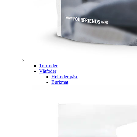
Torrfoder
Våtfoder
Helfoder påse
Burkmat