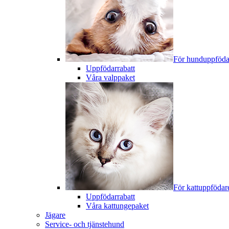
För hunduppföda
Uppfödarrabatt
Våra valppaket
För kattuppfödar
Uppfödarrabatt
Våra kattungepaket
Jägare
Service- och tjänstehund