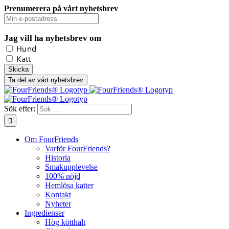
Prenumerera på vårt nyhetsbrev
Jag vill ha nyhetsbrev om
Hund
Katt
Ta del av vårt nyhetsbrev
Sök efter:
Om FourFriends
Varför FourFriends?
Historia
Smakupplevelse
100% nöjd
Hemlösa katter
Kontakt
Nyheter
Ingredienser
Hög kötthalt