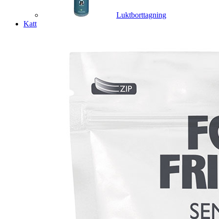
Luktborttagning
Katt