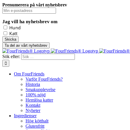
Prenumerera på vårt nyhetsbrev
Jag vill ha nyhetsbrev om
Hund
Katt
Ta del av vårt nyhetsbrev
Sök efter:
Om FourFriends
Varför FourFriends?
Historia
Smakupplevelse
100% nöjd
Hemlösa katter
Kontakt
Nyheter
Ingredienser
Hög kötthalt
Glutenfritt