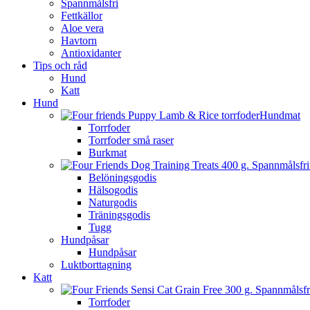
Spannmålsfri
Fettkällor
Aloe vera
Havtorn
Antioxidanter
Tips och råd
Hund
Katt
Hund
Hundmat
Torrfoder
Torrfoder små raser
Burkmat
Belöningsgodis
Hälsogodis
Naturgodis
Träningsgodis
Tugg
Hundpåsar
Hundpåsar
Luktborttagning
Katt
Torrfoder