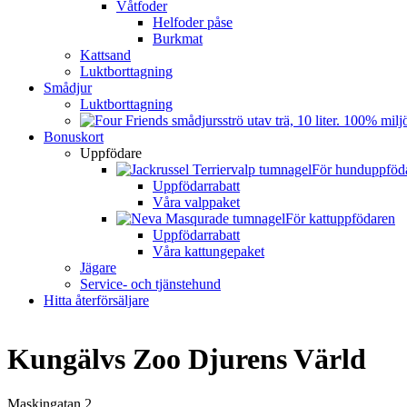
Våtfoder
Helfoder påse
Burkmat
Kattsand
Luktborttagning
Smådjur
Luktborttagning
Bonuskort
Uppfödare
För hunduppföd
Uppfödarrabatt
Våra valppaket
För kattuppfödaren
Uppfödarrabatt
Våra kattungepaket
Jägare
Service- och tjänstehund
Hitta återförsäljare
Kungälvs Zoo Djurens Värld
Maskingatan 2