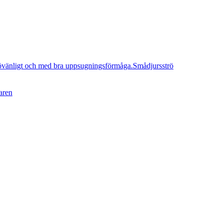
Smådjursströ
aren