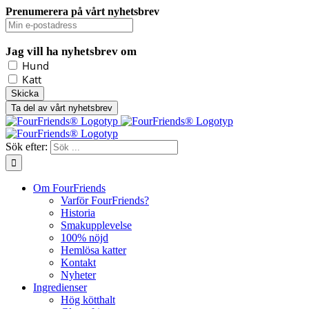
Prenumerera på vårt nyhetsbrev
Jag vill ha nyhetsbrev om
Hund
Katt
Ta del av vårt nyhetsbrev
Sök efter:
Om FourFriends
Varför FourFriends?
Historia
Smakupplevelse
100% nöjd
Hemlösa katter
Kontakt
Nyheter
Ingredienser
Hög kötthalt