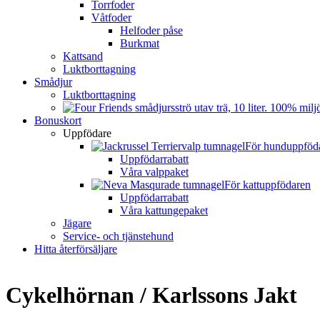
Torrfoder
Våtfoder
Helfoder påse
Burkmat
Kattsand
Luktborttagning
Smådjur
Luktborttagning
Bonuskort
Uppfödare
För hunduppföd
Uppfödarrabatt
Våra valppaket
För kattuppfödaren
Uppfödarrabatt
Våra kattungepaket
Jägare
Service- och tjänstehund
Hitta återförsäljare
Cykelhörnan / Karlssons Jakt