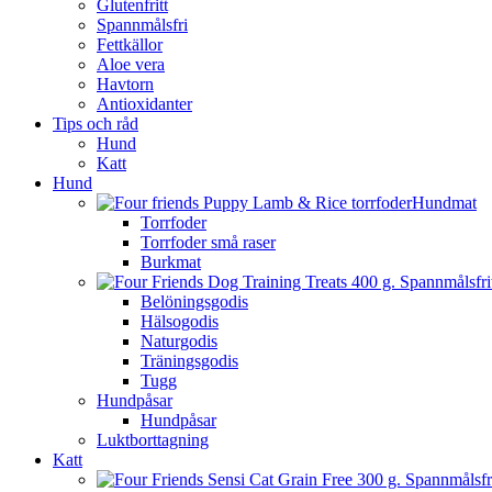
Glutenfritt
Spannmålsfri
Fettkällor
Aloe vera
Havtorn
Antioxidanter
Tips och råd
Hund
Katt
Hund
Hundmat
Torrfoder
Torrfoder små raser
Burkmat
Belöningsgodis
Hälsogodis
Naturgodis
Träningsgodis
Tugg
Hundpåsar
Hundpåsar
Luktborttagning
Katt