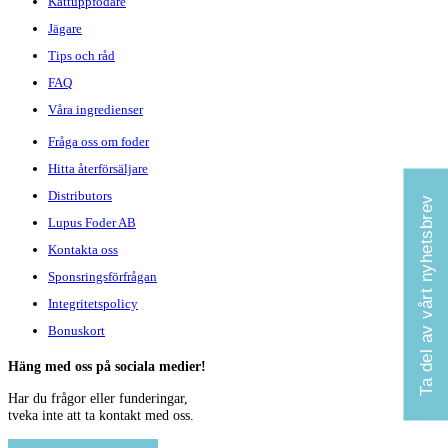
Kattuppfödare
Jägare
Tips och råd
FAQ
Våra ingredienser
Fråga oss om foder
Hitta återförsäljare
Distributors
Ta del av vårt nyhetsbrev
Lupus Foder AB
Kontakta oss
Sponsringsförfrågan
Integritetspolicy
Bonuskort
Häng med oss på sociala medier!
Har du frågor eller funderingar,
tveka inte att ta kontakt med oss.