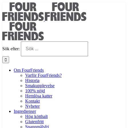
Sök efter:
Om FourFriends
Varför FourFriends?
Historia
Smakupplevelse
100% nöjd
Hemlösa katter
Kontakt
Nyheter
Ingredienser
Hög kötthalt
Glutenfritt
Spannmålsfri