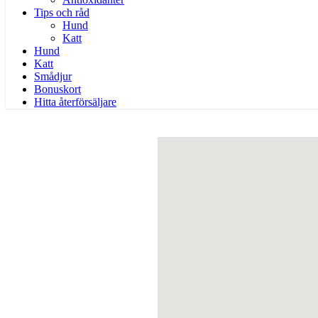
Tips och råd
Hund
Katt
Hund
Katt
Smådjur
Bonuskort
Hitta återförsäljare