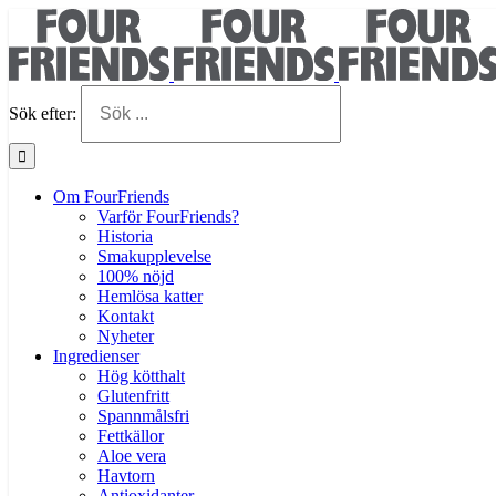
Sök efter:
Om FourFriends
Varför FourFriends?
Historia
Smakupplevelse
100% nöjd
Hemlösa katter
Kontakt
Nyheter
Ingredienser
Hög kötthalt
Glutenfritt
Spannmålsfri
Fettkällor
Aloe vera
Havtorn
Antioxidanter