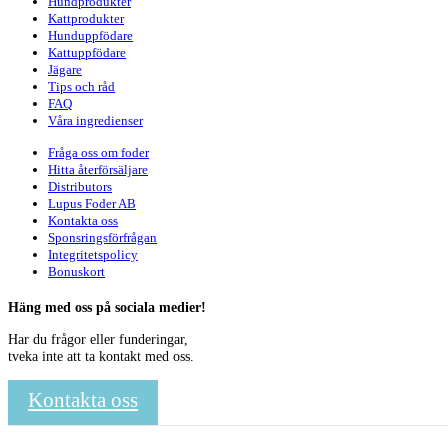
Hundprodukter
Kattprodukter
Hunduppfödare
Kattuppfödare
Jägare
Tips och råd
FAQ
Våra ingredienser
Fråga oss om foder
Hitta återförsäljare
Distributors
Lupus Foder AB
Kontakta oss
Sponsringsförfrågan
Integritetspolicy
Bonuskort
Häng med oss på sociala medier!
Har du frågor eller funderingar,
tveka inte att ta kontakt med oss.
Kontakta oss