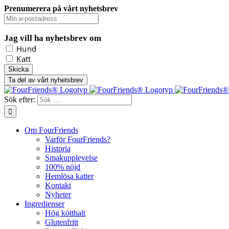
Prenumerera på vårt nyhetsbrev
Jag vill ha nyhetsbrev om
Hund
Katt
Ta del av vårt nyhetsbrev
Sök efter:
Om FourFriends
Varför FourFriends?
Historia
Smakupplevelse
100% nöjd
Hemlösa katter
Kontakt
Nyheter
Ingredienser
Hög kötthalt
Glutenfritt