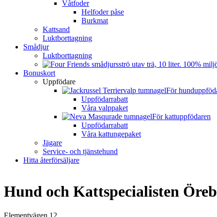
Våtfoder
Helfoder påse
Burkmat
Kattsand
Luktborttagning
Smådjur
Luktborttagning
Bonuskort
Uppfödare
För hunduppföd
Uppfödarrabatt
Våra valppaket
För kattuppfödaren
Uppfödarrabatt
Våra kattungepaket
Jägare
Service- och tjänstehund
Hitta återförsäljare
Hund och Kattspecialisten Öreb
Elementvägen 12