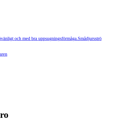
Smådjursströ
aren
ro