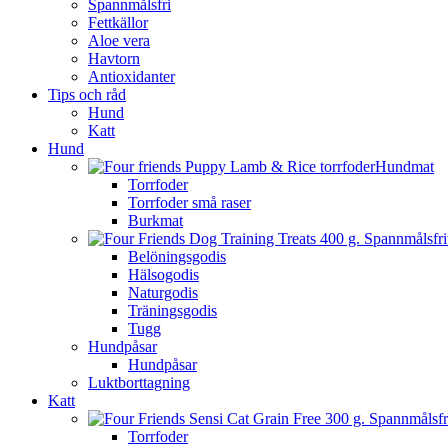
Spannmålsfri
Fettkällor
Aloe vera
Havtorn
Antioxidanter
Tips och råd
Hund
Katt
Hund
Hundmat
Torrfoder
Torrfoder små raser
Burkmat
Belöningsgodis
Hälsogodis
Naturgodis
Träningsgodis
Tugg
Hundpåsar
Hundpåsar
Luktborttagning
Katt
Torrfoder