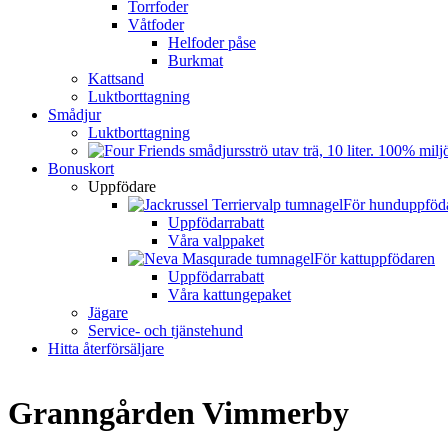
Torrfoder
Våtfoder
Helfoder påse
Burkmat
Kattsand
Luktborttagning
Smådjur
Luktborttagning
Bonuskort
Uppfödare
För hunduppföd
Uppfödarrabatt
Våra valppaket
För kattuppfödaren
Uppfödarrabatt
Våra kattungepaket
Jägare
Service- och tjänstehund
Hitta återförsäljare
Granngården Vimmerby