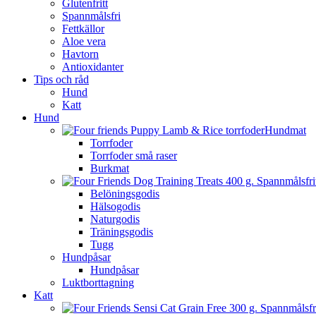
Glutenfritt
Spannmålsfri
Fettkällor
Aloe vera
Havtorn
Antioxidanter
Tips och råd
Hund
Katt
Hund
Hundmat
Torrfoder
Torrfoder små raser
Burkmat
Belöningsgodis
Hälsogodis
Naturgodis
Träningsgodis
Tugg
Hundpåsar
Hundpåsar
Luktborttagning
Katt