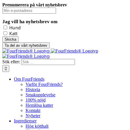
Prenumerera på vårt nyhetsbrev
Jag vill ha nyhetsbrev om
Hund
Katt
Ta del av vårt nyhetsbrev
Sök efter:
Om FourFriends
Varför FourFriends?
Historia
Smakupplevelse
100% nöjd
Hemlösa katter
Kontakt
Nyheter
Ingredienser
Hög kötthalt