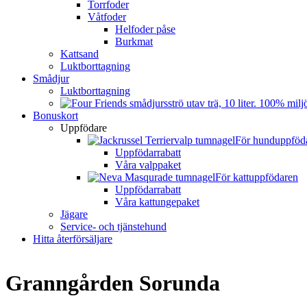
Torrfoder
Våtfoder
Helfoder påse
Burkmat
Kattsand
Luktborttagning
Smådjur
Luktborttagning
Bonuskort
Uppfödare
För hunduppföd
Uppfödarrabatt
Våra valppaket
För kattuppfödaren
Uppfödarrabatt
Våra kattungepaket
Jägare
Service- och tjänstehund
Hitta återförsäljare
Granngården Sorunda