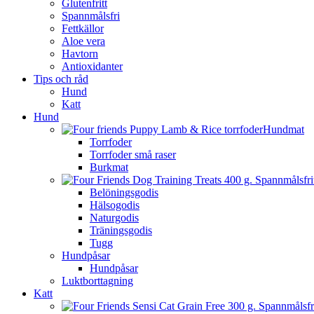
Glutenfritt
Spannmålsfri
Fettkällor
Aloe vera
Havtorn
Antioxidanter
Tips och råd
Hund
Katt
Hund
Hundmat
Torrfoder
Torrfoder små raser
Burkmat
Belöningsgodis
Hälsogodis
Naturgodis
Träningsgodis
Tugg
Hundpåsar
Hundpåsar
Luktborttagning
Katt