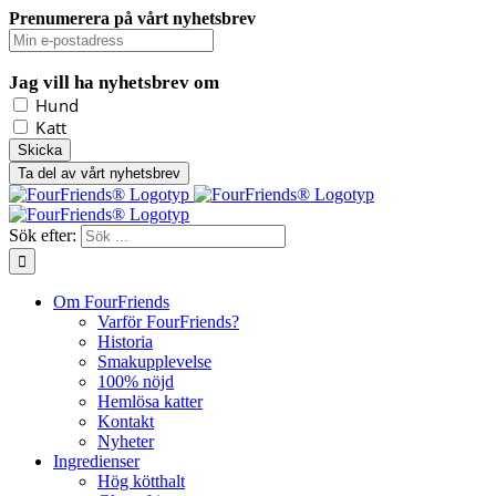
Prenumerera på vårt nyhetsbrev
Jag vill ha nyhetsbrev om
Hund
Katt
Ta del av vårt nyhetsbrev
Sök efter:
Om FourFriends
Varför FourFriends?
Historia
Smakupplevelse
100% nöjd
Hemlösa katter
Kontakt
Nyheter
Ingredienser
Hög kötthalt