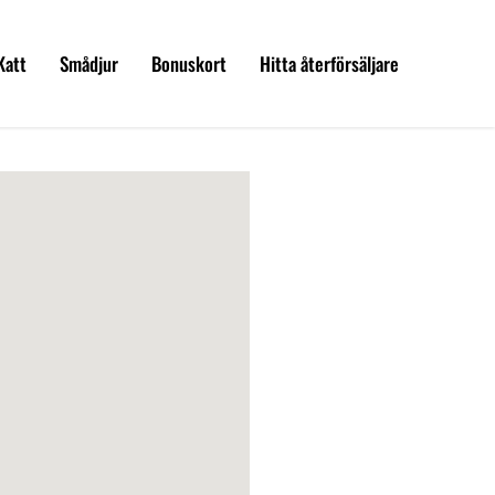
Katt
Smådjur
Bonuskort
Hitta återförsäljare