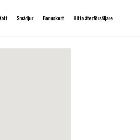
Katt
Smådjur
Bonuskort
Hitta återförsäljare