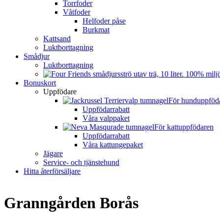
Torrfoder
Våtfoder
Helfoder påse
Burkmat
Kattsand
Luktborttagning
Smådjur
Luktborttagning
Bonuskort
Uppfödare
För hunduppföd
Uppfödarrabatt
Våra valppaket
För kattuppfödaren
Uppfödarrabatt
Våra kattungepaket
Jägare
Service- och tjänstehund
Hitta återförsäljare
Granngården Borås