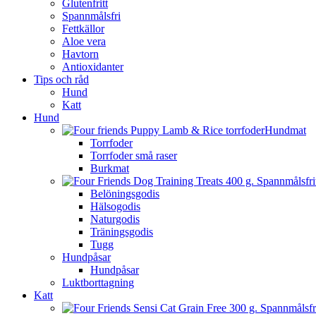
Glutenfritt
Spannmålsfri
Fettkällor
Aloe vera
Havtorn
Antioxidanter
Tips och råd
Hund
Katt
Hund
Hundmat
Torrfoder
Torrfoder små raser
Burkmat
Belöningsgodis
Hälsogodis
Naturgodis
Träningsgodis
Tugg
Hundpåsar
Hundpåsar
Luktborttagning
Katt