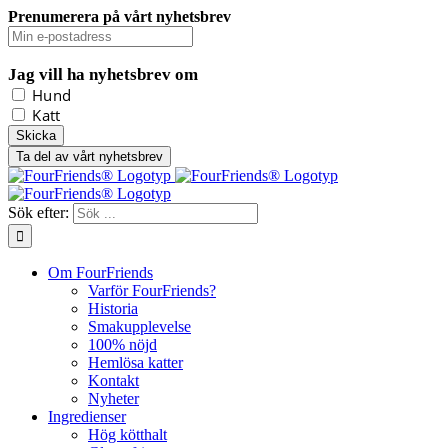
Prenumerera på vårt nyhetsbrev
Jag vill ha nyhetsbrev om
Hund
Katt
Ta del av vårt nyhetsbrev
Sök efter:
Om FourFriends
Varför FourFriends?
Historia
Smakupplevelse
100% nöjd
Hemlösa katter
Kontakt
Nyheter
Ingredienser
Hög kötthalt