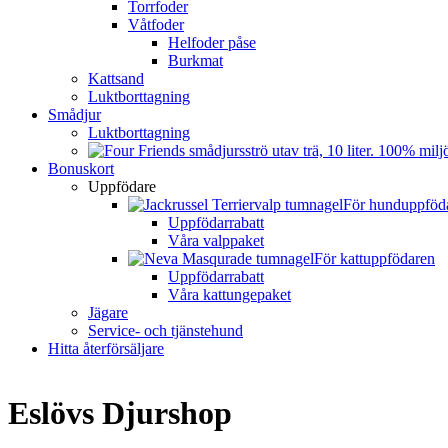
Torrfoder
Våtfoder
Helfoder påse
Burkmat
Kattsand
Luktborttagning
Smådjur
Luktborttagning
Bonuskort
Uppfödare
För hunduppföd
Uppfödarrabatt
Våra valppaket
För kattuppfödaren
Uppfödarrabatt
Våra kattungepaket
Jägare
Service- och tjänstehund
Hitta återförsäljare
Eslövs Djurshop