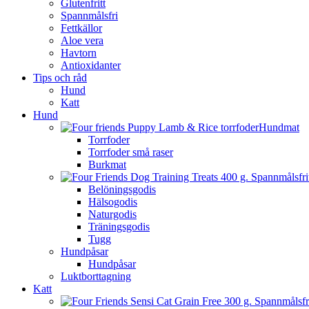
Glutenfritt
Spannmålsfri
Fettkällor
Aloe vera
Havtorn
Antioxidanter
Tips och råd
Hund
Katt
Hund
Hundmat
Torrfoder
Torrfoder små raser
Burkmat
Belöningsgodis
Hälsogodis
Naturgodis
Träningsgodis
Tugg
Hundpåsar
Hundpåsar
Luktborttagning
Katt