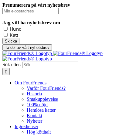
Prenumerera på vårt nyhetsbrev
Jag vill ha nyhetsbrev om
Hund
Katt
Ta del av vårt nyhetsbrev
Sök efter:
Om FourFriends
Varför FourFriends?
Historia
Smakupplevelse
100% nöjd
Hemlösa katter
Kontakt
Nyheter
Ingredienser
Hög kötthalt