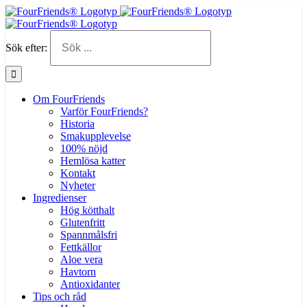
Sök efter:
Om FourFriends
Varför FourFriends?
Historia
Smakupplevelse
100% nöjd
Hemlösa katter
Kontakt
Nyheter
Ingredienser
Hög kötthalt
Glutenfritt
Spannmålsfri
Fettkällor
Aloe vera
Havtorn
Antioxidanter
Tips och råd