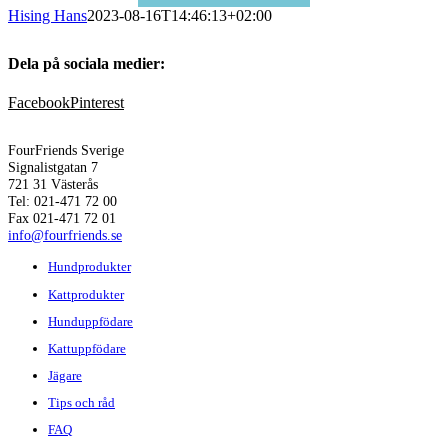
Hising Hans
2023-08-16T14:46:13+02:00
Dela på sociala medier:
Facebook
Pinterest
FourFriends Sverige
Signalistgatan 7
721 31 Västerås
Tel: 021-471 72 00
Fax 021-471 72 01
info@fourfriends.se
Hundprodukter
Kattprodukter
Hunduppfödare
Kattuppfödare
Jägare
Tips och råd
FAQ