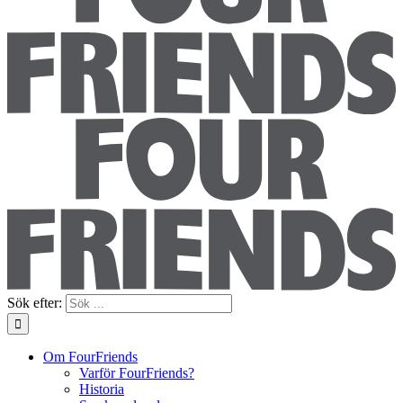
Sök efter:
Om FourFriends
Varför FourFriends?
Historia