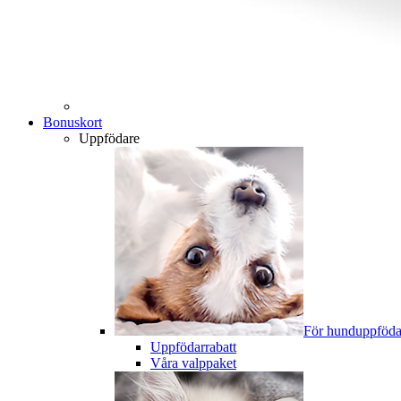
Bonuskort
Uppfödare
För hunduppföda
Uppfödarrabatt
Våra valppaket