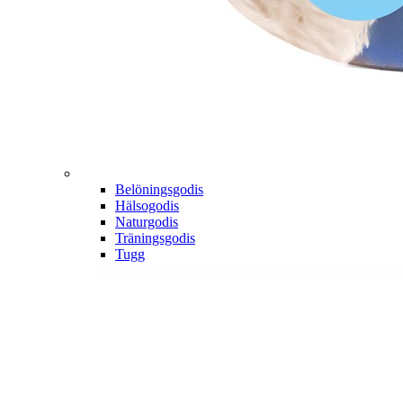
Belöningsgodis
Hälsogodis
Naturgodis
Träningsgodis
Tugg