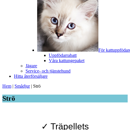
För kattuppfödar
Uppfödarrabatt
Våra kattungepaket
Jägare
Service- och tjänstehund
Hitta återförsäljare
Hem
|
Smådjur
|
Strö
Strö
✓ Träpellets