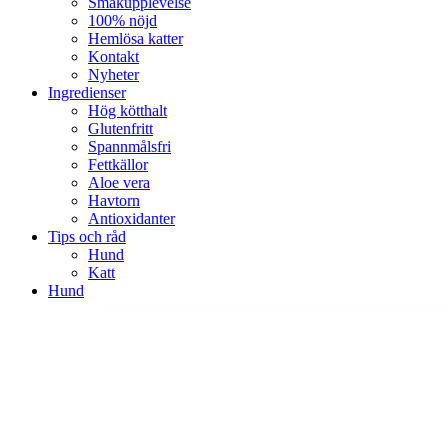
Smakupplevelse
100% nöjd
Hemlösa katter
Kontakt
Nyheter
Ingredienser
Hög kötthalt
Glutenfritt
Spannmålsfri
Fettkällor
Aloe vera
Havtorn
Antioxidanter
Tips och råd
Hund
Katt
Hund