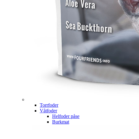
Torrfoder
Våtfoder
Helfoder påse
Burkmat