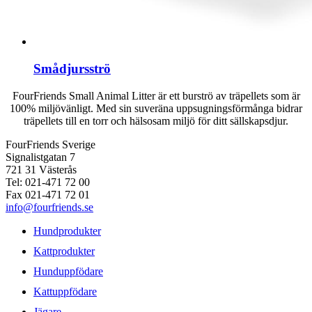
Smådjursströ
FourFriends Small Animal Litter är ett burströ av träpellets som är
100% miljövänligt. Med sin suveräna uppsugningsförmånga bidrar
träpellets till en torr och hälsosam miljö för ditt sällskapsdjur.
FourFriends Sverige
Signalistgatan 7
721 31 Västerås
Tel: 021-471 72 00
Fax 021-471 72 01
info@fourfriends.se
Hundprodukter
Kattprodukter
Hunduppfödare
Kattuppfödare
Jägare