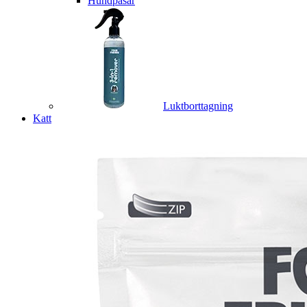
Hundpåsar
Luktborttagning
Katt