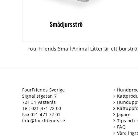
Smådjursströ
FourFriends Small Animal Litter är ett burstr
FourFriends Sverige
Hundprod
Signalistgatan 7
Kattprodu
721 31 Västerås
Hundupp
Tel: 021-471 72 00
Kattuppf
Fax 021-471 72 01
Jägare
info@fourfriends.se
Tips och 
FAQ
Våra ingr