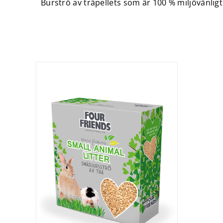
Burströ av träpellets som är 100 % miljövänligt