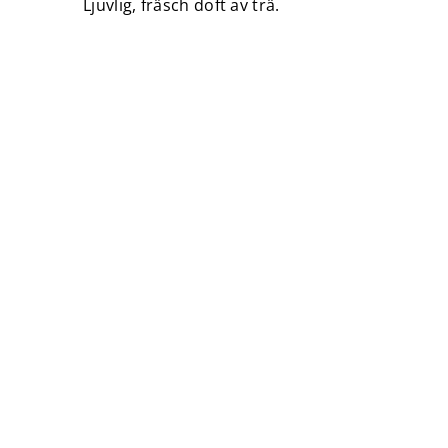
Ljuvlig, fräsch doft av trä.