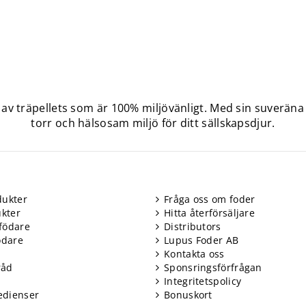
ö av träpellets som är 100% miljövänligt. Med sin suveräna
torr och hälsosam miljö för ditt sällskapsdjur.
ukter
Fråga oss om foder
kter
Hitta återförsäljare
födare
Distributors
ödare
Lupus Foder AB
Kontakta oss
råd
Sponsringsförfrågan
Integritetspolicy
edienser
Bonuskort